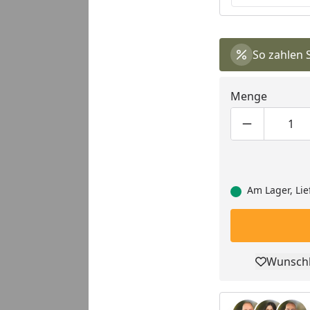
So zahlen 
Menge
Produktmen
Pro
Am Lager, Lie
Wunschl
Pro