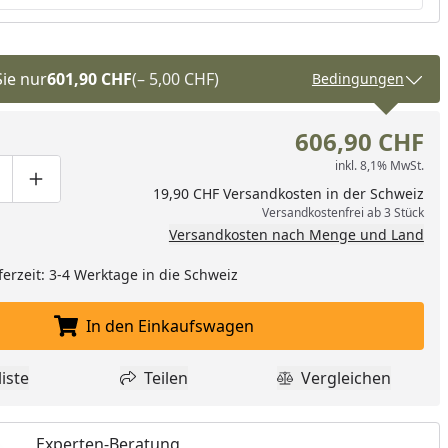
Sie nur
601,90 CHF
(– 5,00 CHF)
Bedingungen
606,90 CHF
inkl. 8,1% MwSt.
ge um eins verringern
duktmenge manuell eingeben
Produktmenge um eins erhöhen
19,90 CHF Versandkosten in der Schweiz
Versandkostenfrei ab 3 Stück
Versandkosten nach Menge und Land
ferzeit: 3-4 Werktage in die Schweiz
In den Einkaufswagen
In den Einkaufswagen legen
iste
Teilen
Vergleichen
dukt zur Wunschliste hinzufügen
Teilen
Produkt Vergle
Experten-Beratung