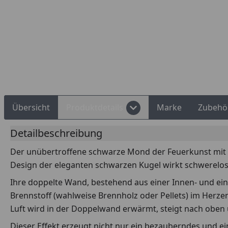
Rechnungskauf
Montageservice
Übersicht
Produktdetails
Marke
Zubehö
Detailbeschreibung
Der unübertroffene schwarze Mond der Feuerkunst mit 
Design der eleganten schwarzen Kugel wirkt schwerelos u
Ihre doppelte Wand, bestehend aus einer Innen- und ein
Brennstoff (wahlweise Brennholz oder Pellets) im Herze
Luft wird in der Doppelwand erwärmt, steigt nach oben u
Dieser Effekt erzeugt nicht nur ein bezauberndes und e