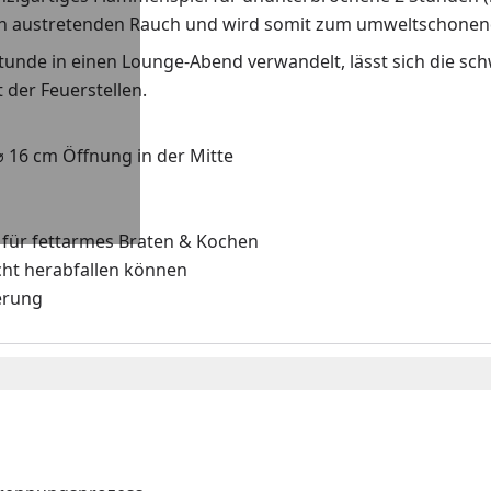
en austretenden Rauch und wird somit zum umweltschonend
r Stunde in einen Lounge-Abend verwandelt, lässt sich die
 der Feuerstellen.
16 cm Öffnung in der Mitte
für fettarmes Braten & Kochen
icht herabfallen können
erung