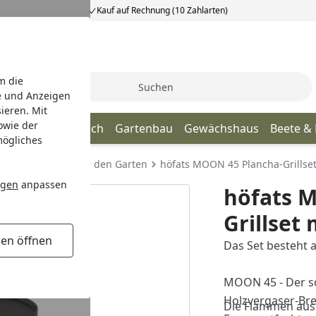
Kauf auf Rechnung (10 Zahlarten)
m die
Suche
e und Anzeigen
ieren. Mit
owie der
age
Terrassendach
Gartenbau
Gewächshaus
Beete &
mögliches
Feuerschalen für den Garten
höfats MOON 45 Plancha-Grillse
ngen
anpassen
höfats 
Grillset
gen öffnen
Das Set besteht
MOON 45 - Der s
Holzvergaser-Br
Die Flammen aus