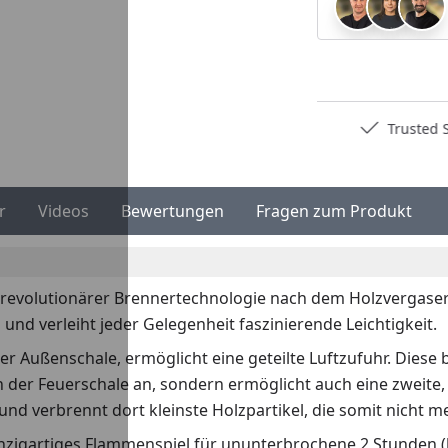
Deutschlands bester Händler
Trusted S
r
Videos
Bewertungen
Fragen zum Produkt
revolutionärer Brennertechnologie nach dem Holzvergaser
nd verleiht jeder Gelegenheit faszinierende Leichtigkeit.
er Außenschale, ermöglicht eine geteilte Luftzufuhr. Diese
n der Feuerschale an, sondern ermöglicht auch eine zweite
nd verbrennt dort kleinste Holzpartikel, die somit nicht 
inzigartiges Flammenspiel für ununterbrochene 2 Stunden (