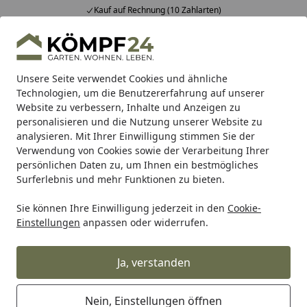
Kauf auf Rechnung (10 Zahlarten)
Alle Produkte
Mein Konto
Wunschl
Eink
Hotline
4,81
/ 5
Suchen
Unsere Seite verwendet Cookies und ähnliche
Technologien, um die Benutzererfahrung auf unserer
Website zu verbessern, Inhalte und Anzeigen zu
Renovieren & Bauen
Bodenbeläge
Zubehör für den Bo
Startseite
personalisieren und die Nutzung unserer Website zu
HANDMUSTER MEISTER Lindura-
analysieren. Mit Ihrer Einwilligung stimmen Sie der
Verwendung von Cookies sowie der Verarbeitung Ihrer
Holzboden HD 400 |
persönlichen Daten zu, um Ihnen ein bestmögliches
ultramattlackiert Eiche natur
Surferlebnis und mehr Funktionen zu bieten.
creme geb 8966 5G Dry®
Sie können Ihre Einwilligung jederzeit in den
Cookie-
Einstellungen
anpassen oder widerrufen.
Ja, verstanden
Nein, Einstellungen öffnen