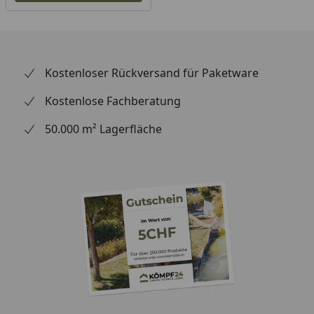
Bestellprozess für Ihr Handmuster:
Bestellung aufgeben: Geben Sie Ihre gewünschte
Handmuster-Bestellung auf und nehmen Sie sich
Kostenloser Rückversand für Paketware
die Zeit, das Muster in aller Ruhe zu betrachten.
Kostenlose Fachberatung
Beachten Sie, dass die Größe des Handmusters
variieren kann. Es dient dazu, Ihnen einen Eindruck
50.000 m² Lagerfläche
vom Produkt zu vermitteln, die tatsächliche Ware
kann in Struktur, Sortierung und Farbe leicht
abweichen.
Kostenrückerstattung: Wenn Sie sich für einen
Bodenbelag oder ein Paneel entscheiden, erhalten
Sie eine Rückerstattung der Kosten für das
Handmuster in Höhe von bis zu 20€, sofern der
Warenbestellwert 150€ oder mehr beträgt. Die
Erstattung erfolgt, wenn Sie uns die