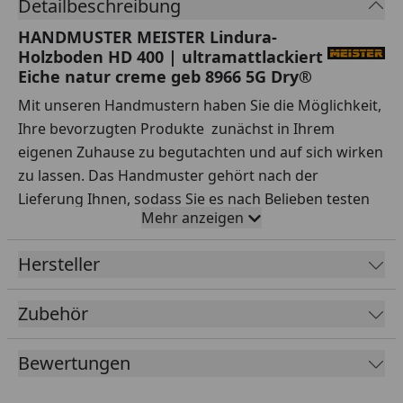
Detailbeschreibung
HANDMUSTER MEISTER Lindura-
Holzboden HD 400 | ultramattlackiert
Eiche natur creme geb 8966 5G Dry®
Mit unseren Handmustern haben Sie die Möglichkeit,
Ihre bevorzugten Produkte zunächst in Ihrem
eigenen Zuhause zu begutachten und auf sich wirken
zu lassen. Das Handmuster gehört nach der
Lieferung Ihnen, sodass Sie es nach Belieben testen
Mehr anzeigen
können.
Ihre Vorteile auf einen Blick:
Hersteller
Sorgfältige Auswahl:
Testen Sie Handmuster
Zubehör
verschiedener Sortimente, Hersteller, Preisklassen
und Qualitäten ausgiebig.
Bewertungen
Praxisnahe Tests:
Simulieren Sie den Alltag – wie
wirken sich Rotweinflecken oder stehendes