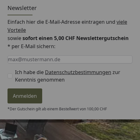
Bestellnummer Ihrer Musterbestellung mitteilen.
Newsletter
Nutzen Sie hierfür einfach das Kommentarfeld am
Einfach hier die E-Mail-Adresse eintragen und
viele
Ende des Bestellprozesses. Die Bestellnummer
Vorteile
Ihrer Musterbestellung beginnt mit KOS... oder
sowie
sofort einen 5,00 CHF Newslettergutschein
MES...
* per E-Mail sichern:
Keine Eingabe erforderlich
Eingabe erforderlich
E-Mail *
Unser Kundenservice steht Ihnen bei Rückfragen
gerne zur Verfügung und unterstützt Sie bei Ihrer
Ich habe die
Datenschutzbestimmungen
zur
Auswahl. Genießen Sie die Sicherheit, das richtige
Kenntnis genommen
Produkt für Ihr Zuhause zu finden – mit unseren
Handmustern.
Anmelden
*Der Gutschein gilt ab einem Bestellwert von 100,00 CHF