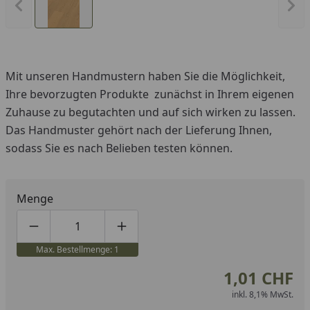
Vorheriges Bild anzeigen
Näc
Mit unseren Handmustern haben Sie die Möglichkeit,
Ihre bevorzugten Produkte zunächst in Ihrem eigenen
Zuhause zu begutachten und auf sich wirken zu lassen.
Das Handmuster gehört nach der Lieferung Ihnen,
sodass Sie es nach Belieben testen können.
Menge
Produktmenge um eins verringern
Produktmenge manuell eingeben
Produktmenge um eins erhöhen
Max. Bestellmenge: 1
1,01 CHF
inkl. 8,1% MwSt.