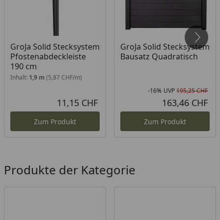
GroJa Solid Stecksystem
GroJa Solid Stecksystem
Pfostenabdeckleiste
Bausatz Quadratisch
190 cm
Inhalt:
1,9 m
(5,87 CHF/m)
-16%
UVP
195,25 CHF
Rab
Urs
11,15 CHF
163,46 CHF
Aktueller Preis
Akt
Zum Produkt
Zum Produkt
Produkte der Kategorie