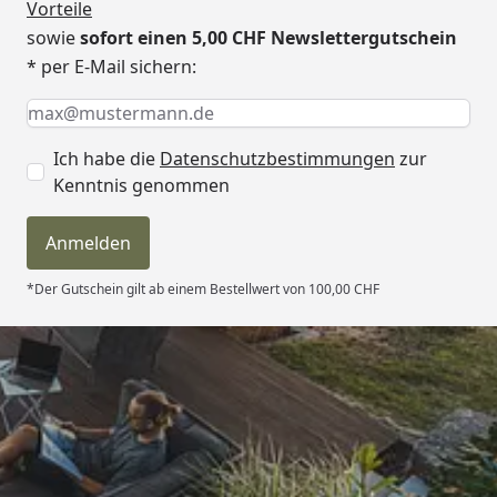
Vorteile
sowie
sofort einen 5,00 CHF Newslettergutschein
* per E-Mail sichern:
Keine Eingabe erforderlich
Eingabe erforderlich
E-Mail *
Ich habe die
Datenschutzbestimmungen
zur
Kenntnis genommen
Anmelden
*Der Gutschein gilt ab einem Bestellwert von 100,00 CHF
Trusted Shops
4,81
/ 5