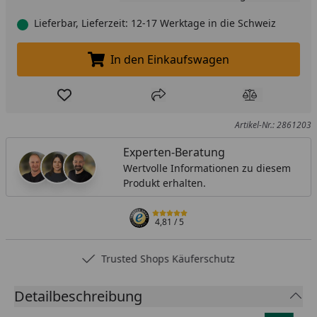
Lieferbar, Lieferzeit: 12-17 Werktage in die Schweiz
In den Einkaufswagen
In den Einkaufswagen legen
Produkt zur Wunschliste hinzufügen
Teilen
Produkt Ver
Artikel-Nr.: 2861203
Experten-Beratung
Wertvolle Informationen zu diesem
Produkt erhalten.
4,81
/ 5
Trusted Shops Käuferschutz
Detailbeschreibung