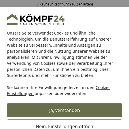
Kauf auf Rechnung (10 Zahlarten)
Alle Produkte
Mein Konto
Wunschl
Eink
Hotline
4,81
/ 5
Suchen
Unsere Seite verwendet Cookies und ähnliche
Technologien, um die Benutzererfahrung auf unserer
Website zu verbessern, Inhalte und Anzeigen zu
Zaun
Sichtschutzzaun
BPC & WPC Sichtschutz Zäune
G
Startseite
personalisieren und die Nutzung unserer Website zu
GroJa BPC-Steckzaunpfosten 10 x 10
analysieren. Mit Ihrer Einwilligung stimmen Sie der
Verwendung von Cookies sowie der Verarbeitung Ihrer
inkl. Kappe
persönlichen Daten zu, um Ihnen ein bestmögliches
Surferlebnis und mehr Funktionen zu bieten.
5
(1 Bewertung)
Sie können Ihre Einwilligung jederzeit in den
Cookie-
Einstellungen
anpassen oder widerrufen.
Ja, verstanden
Nein, Einstellungen öffnen