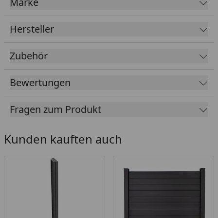
Marke
Pfostenlängen zum Aufdübeln
(vollummantelt):
1000 mm, 1900 mm
Hersteller
Pfostenlänge zum Gefälleausgleich
(vollummantelt): 3000 mm
Zubehör
Optional mit Lichtleiste LED kombinierbar!
Bewertungen
Fragen zum Produkt
Kunden kauften auch