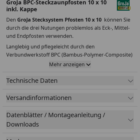
GroJa BPC-Steckzaunpfosten 10 x 10
inkl. Kappe
Den
GroJa Stecksystem Pfosten 10 x 10
können Sie
durch die drei Nutungen problemlos als Eck-, Mittel-
und Endpfosten verwenden.
Langlebig und pflegeleicht durch den
Verbundwerkstoff BPC (Bambus-Polymer-Composite)
der auch ökologisch eine sehr wichtige Rolle spielt:
Mehr anzeigen
Bambus ist als eine der am schnellsten
nachwachsenden Pflanzen der Welt bekannt.
Technische Daten
Farben:
Anthrazitgrau, Terra
Versandinformationen
Pfostenlängen zum Einbetonieren
(teilummantelt):
1500 mm, 2400 mm
Datenblätter / Montageanleitung /
Bitte beachten Sie, dass nur der Stahlkern
Downloads
einbetoniert wird. Der Stahlkern ist länger als die
BPC-Ummantelung.