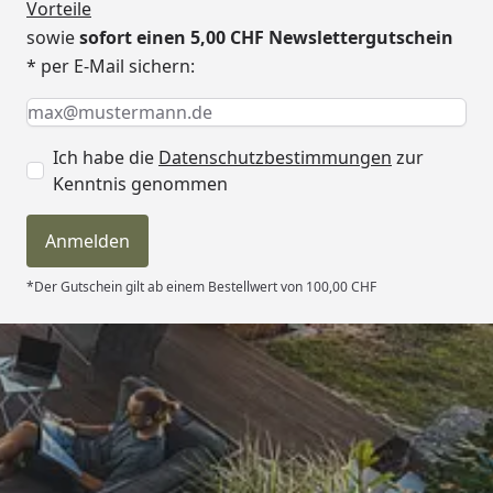
Vorteile
sowie
sofort einen 5,00 CHF Newslettergutschein
* per E-Mail sichern:
Keine Eingabe erforderlich
Eingabe erforderlich
E-Mail *
Ich habe die
Datenschutzbestimmungen
zur
Kenntnis genommen
Anmelden
*Der Gutschein gilt ab einem Bestellwert von 100,00 CHF
Trusted Shops
4,81
/ 5