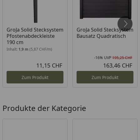
GroJa Solid Stecksystem
GroJa Solid Stecksystem
Pfostenabdeckleiste
Bausatz Quadratisch
190 cm
Inhalt:
1,9 m
(5,87 CHF/m)
-16%
UVP
195,25 CHF
Rab
Urs
11,15 CHF
163,46 CHF
Aktueller Preis
Akt
Zum Produkt
Zum Produkt
Produkte der Kategorie