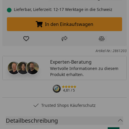
Lieferbar, Lieferzeit: 12-17 Werktage in die Schweiz
In den Einkaufswagen
In den Einkaufswagen legen
Produkt zur Wunschliste hinzufügen
Teilen
Produkt Ver
Artikel-Nr.: 2861203
Experten-Beratung
Wertvolle Informationen zu diesem
Produkt erhalten.
4,81
/ 5
Trusted Shops Käuferschutz
Detailbeschreibung