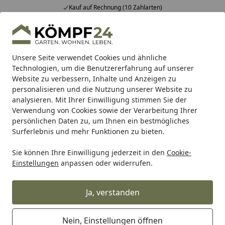
Kauf auf Rechnung (10 Zahlarten)
Alle Produkte
Mein Konto
Wunschl
Eink
Hotline
4,81
/ 5
Suchen
Unsere Seite verwendet Cookies und ähnliche
Technologien, um die Benutzererfahrung auf unserer
Website zu verbessern, Inhalte und Anzeigen zu
Zaun
Sichtschutzzaun
BPC & WPC Sichtschutz Zäune
G
Startseite
personalisieren und die Nutzung unserer Website zu
GroJa BPC-Steckzaunpfosten 10 x 10
analysieren. Mit Ihrer Einwilligung stimmen Sie der
Verwendung von Cookies sowie der Verarbeitung Ihrer
inkl. Kappe
persönlichen Daten zu, um Ihnen ein bestmögliches
Surferlebnis und mehr Funktionen zu bieten.
5
(1 Bewertung)
Sie können Ihre Einwilligung jederzeit in den
Cookie-
Einstellungen
anpassen oder widerrufen.
Ja, verstanden
Nein, Einstellungen öffnen