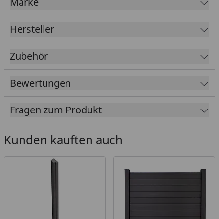
Marke
Pfostenlängen zum Aufdübeln
(vollummantelt):
1000 mm, 1900 mm
Hersteller
Pfostenlänge zum Gefälleausgleich
(vollummantelt): 3000 mm
Zubehör
Optional mit Lichtleiste LED kombinierbar!
Bewertungen
Fragen zum Produkt
Kunden kauften auch