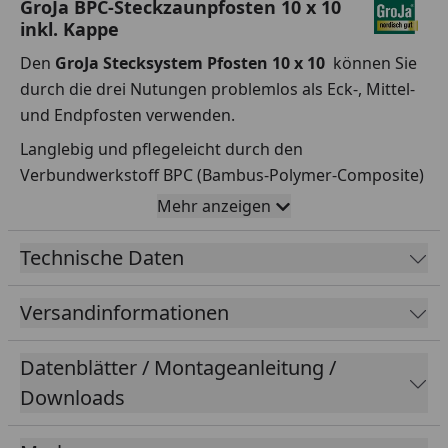
GroJa BPC-Steckzaunpfosten 10 x 10
inkl. Kappe
Den
GroJa Stecksystem Pfosten 10 x 10
können Sie
durch die drei Nutungen problemlos als Eck-, Mittel-
und Endpfosten verwenden.
Langlebig und pflegeleicht durch den
Verbundwerkstoff BPC (Bambus-Polymer-Composite)
der auch ökologisch eine sehr wichtige Rolle spielt:
Mehr anzeigen
Bambus ist als eine der am schnellsten
nachwachsenden Pflanzen der Welt bekannt.
Technische Daten
Farben:
Anthrazitgrau, Terra
Versandinformationen
Pfostenlängen zum Einbetonieren
(teilummantelt):
1500 mm, 2400 mm
Datenblätter / Montageanleitung /
Bitte beachten Sie, dass nur der Stahlkern
Downloads
einbetoniert wird. Der Stahlkern ist länger als die
BPC-Ummantelung.