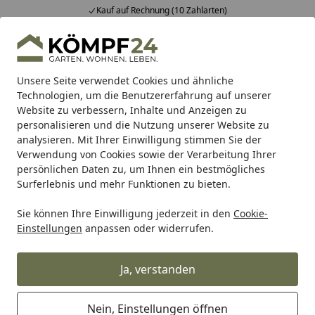
Kauf auf Rechnung (10 Zahlarten)
Alle Produkte
Mein Konto
Wunschl
Eink
Hotline
4,81
/ 5
Suchen
Unsere Seite verwendet Cookies und ähnliche
Technologien, um die Benutzererfahrung auf unserer
Website zu verbessern, Inhalte und Anzeigen zu
Zaun
Sichtschutzzaun
BPC & WPC Sichtschutz Zäune
Startseite
personalisieren und die Nutzung unserer Website zu
GroJa Alu-Steckzaunpfosten 9x9
analysieren. Mit Ihrer Einwilligung stimmen Sie der
Verwendung von Cookies sowie der Verarbeitung Ihrer
inkl. Kappe
persönlichen Daten zu, um Ihnen ein bestmögliches
Surferlebnis und mehr Funktionen zu bieten.
5
(1 Bewertung)
Sie können Ihre Einwilligung jederzeit in den
Cookie-
Einstellungen
anpassen oder widerrufen.
Ja, verstanden
Nein, Einstellungen öffnen