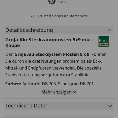
4,81
/ 5
Trusted Shops Käuferschutz
Detailbeschreibung
GroJa Alu-Steckzaunpfosten 9x9 inkl.
Kappe
Den
GroJa Alu-Stecksystem Pfosten 9 x 9
können
Sie durch die drei Nutungen problemlos als Eck-,
Mittel- und Endpfosten verwenden. Die spezielle
Stahlverstärkung sorgt für extra Stabilität.
Farben:
Anthrazit DB 703, Silbergrau DB 701
Mehr anzeigen
Pfostenlängen zum Einbetonieren :
1500 mm, 2400
mm
Technische Daten
Pfostenlängen zum Aufdübeln: 1
000 mm, 1900 mm