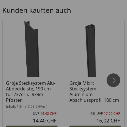
Kunden kauften auch
GroJa Stecksystem Alu-
GroJa Mix it
Abdeckleiste, 190 cm
Stecksystem
für 7x7er u. 9x9er
Aluminium-
Pfosten
Abschlussprofil 180 cm
Inhalt:
1,9 m
(7,58 CHF/m)
UVP
14,42 CHF
-6%
UVP
17,20 CHF
Ursprünglicher Preis
Rab
Urs
14,40 CHF
16,02 CHF
Aktueller Preis
Akt