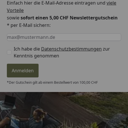
Einfach hier die E-Mail-Adresse eintragen und
viele
Vorteile
sowie
sofort einen 5,00 CHF Newslettergutschein
* per E-Mail sichern:
Keine Eingabe erforderlich
Eingabe erforderlich
E-Mail *
Ich habe die
Datenschutzbestimmungen
zur
Kenntnis genommen
Anmelden
*Der Gutschein gilt ab einem Bestellwert von 100,00 CHF
Trusted Shops
4,81
/ 5