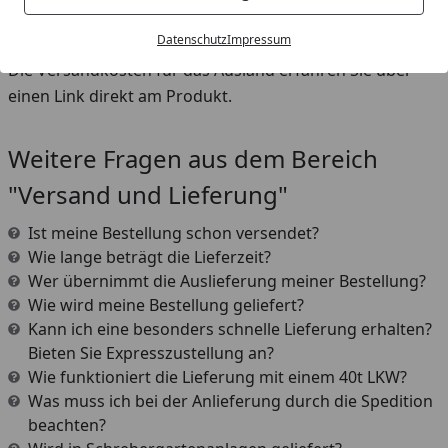
Warenkorb sowie am Ende der Bestellung (vor dem
Kaufen-Button) aufgeführt.
Datenschutz
Impressum
Die Versandkosten für das Ausland erfahren Sie über
einen Link direkt am Produkt.
Weitere Fragen aus dem Bereich
"Versand und Lieferung"
Ist meine Bestellung schon versendet?
Wie lange beträgt die Lieferzeit?
Wer übernimmt die Auslieferung meiner Bestellung?
Wie wird meine Bestellung geliefert?
Kann ich eine besonders schnelle Lieferung erhalten?
Bieten Sie Expresszustellung an?
Wie funktioniert die Lieferung mit einem 40t LKW?
Was muss ich bei der Anlieferung durch die Spedition
beachten?