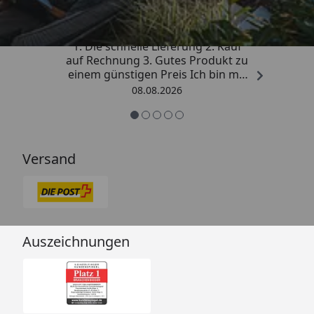
„Besonders gut gefallen hat mir :
1. Die schnelle Lieferung 2. Kauf
auf Rechnung 3. Gutes Produkt zu
einem günstigen Preis Ich bin mit
der Kaufabwicklung sehr
08.08.2026
zufrieden. Vielen Dank!“
Versand
Auszeichnungen