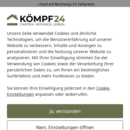
Kauf auf Rechnung (10 Zahlarten)
…
Alle Produkte
Mein Konto
Wunschl
Eink
Hotline
4,81
/ 5
Suchen
Unsere Seite verwendet Cookies und ähnliche
Technologien, um die Benutzererfahrung auf unserer
Website zu verbessern, Inhalte und Anzeigen zu
Versandkosten
Startseite
personalisieren und die Nutzung unserer Website zu
Welche Versandkosten fallen an?
analysieren. Mit Ihrer Einwilligung stimmen Sie der
Verwendung von Cookies sowie der Verarbeitung Ihrer
Die
Versandkosten
für unsere Waren
sind
persönlichen Daten zu, um Ihnen ein bestmögliches
unterschiedlich
. Sie sind unter anderem abhängig vom
Surferlebnis und mehr Funktionen zu bieten.
Volumen, Gewicht, Hersteller, von artikelspezifischen
Sie können Ihre Einwilligung jederzeit in den
Cookie-
Besonderheiten oder von der Versandart.
Einstellungen
anpassen oder widerrufen.
Zahlreiche Produkte bieten wir Ihnen
versandkostenfrei
an.
Ja, verstanden
Die genauen Versandkosten werden Ihnen immer direkt
am Produkt angezeigt. Zusätzlich werden sie im
Nein, Einstellungen öffnen