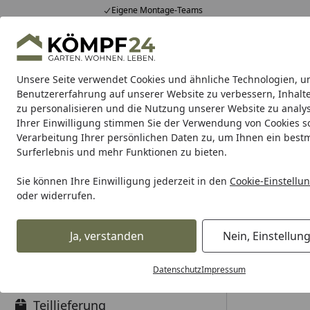
Eigene Montage-Teams
Hotline
0 71 588 01 81
4,81
/ 5
Mo-Fr. 8-16 Uhr
25.958 Bewertungen
Unsere Seite verwendet Cookies und ähnliche Technologien, u
Alle Produkte
Highlights
Tipps & Tricks
Alle Produkte
Benutzererfahrung auf unserer Website zu verbessern, Inhalt
zu personalisieren und die Nutzung unserer Website zu analys
Ihrer Einwilligung stimmen Sie der Verwendung von Cookies s
Passwort vergessen?
Verarbeitung Ihrer persönlichen Daten zu, um Ihnen ein best
Startseite
Surferlebnis und mehr Funktionen zu bieten.
Antworten zu den Themen
Ich ha
Sie können Ihre Einwilligung jederzeit in den
Cookie-Einstellu
Bestellung
kann i
oder widerrufen.
Passwort ver
Bezahlung & Rechnung
Ja, verstanden
Nein, Einstellun
Sie können ga
der Ihr Kunde
Versand und Lieferung
Datenschutz
Impressum
mit einem Lin
Teillieferung