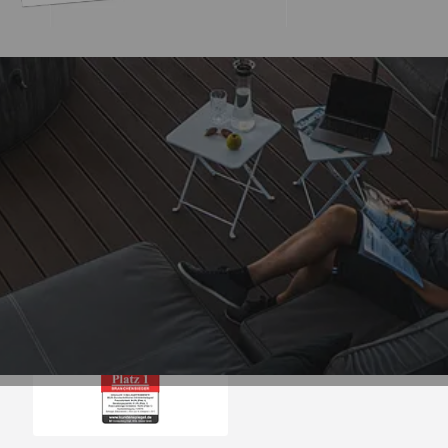
Trusted Shops
„- Retouren Bearbe
umgehend erl
4,81
/ 5
04.08.202
25.958 Bewertungen
Auszeichnungen