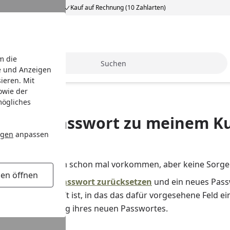
Kauf auf Rechnung (10 Zahlarten)
m die
Suche
e und Anzeigen
ieren. Mit
owie der
mögliches
be das Passwort zu meinem K
ngen
anpassen
ch tun?
gessen? Das kann schon mal vorkommen, aber keine Sorge
gen öffnen
nz einfach Ihr
Passwort zurücksetzen
und ein neues Passw
nkonto verknüpft ist, in das das dafür vorgesehene Feld ei
k zur Generierung ihres neuen Passwortes.