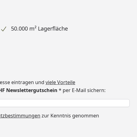
50.000 m² Lagerfläche
dresse eintragen und
viele Vorteile
CHF Newslettergutschein
* per E-Mail sichern:
h
utzbestimmungen
zur Kenntnis genommen