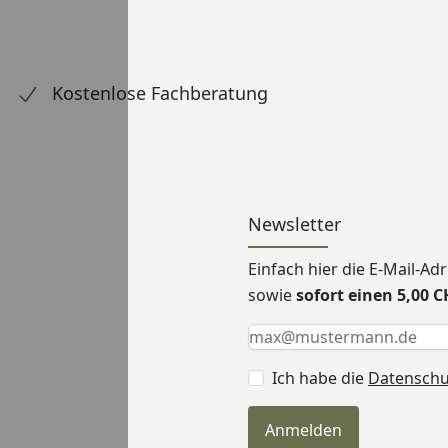
Kostenlose Fachberatung
Newsletter
Einfach hier die E-Mail-A
sowie
sofort einen 5,00 
Keine Eingabe erforderlic
Eingabe erforderlich
E-Mail *
Ich habe die
Datensch
Anmelden