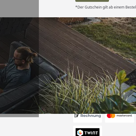
*Der Gutschein gilt ab einem Beste
Versand
itung wurde
edigt“
6
Akzeptierte Zahlungsa