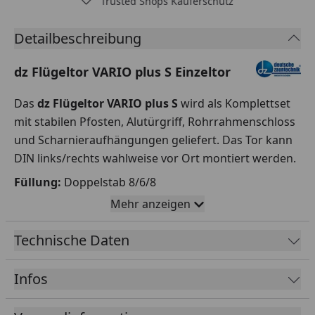
Trusted Shops Käuferschutz
Detailbeschreibung
dz Flügeltor VARIO plus S Einzeltor
Das
dz Flügeltor VARIO plus S
wird als Komplettset
mit stabilen Pfosten, Alutürgriff, Rohrrahmenschloss
und Scharnieraufhängungen geliefert. Das Tor kann
DIN links/rechts wahlweise vor Ort montiert werden.
Füllung:
Doppelstab 8/6/8
Pfosten:
80 x 80 x 3 mm
Mehr anzeigen
Farbe:
Feuerverzinkt, Anthrazit RAL 7016, Moosgrün
RAL 6005
Technische Daten
Lichte Weite:
1090 mm (Typ S), 1340 mm (Typ M),
1590 mm (Typ L), 1840 mm (Typ XL)
Infos
Höhe:
800 mm
,
1000 mm, 1200 mm, 1400 mm, 1600
mm, 1800 mm, 2000 mm