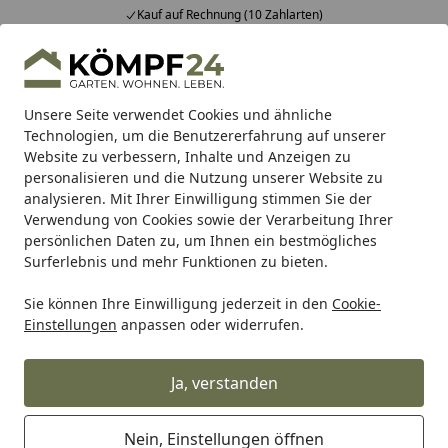
Kauf auf Rechnung (10 Zahlarten)
Alle Produkte
Mein Konto
Wunschl
Eink
Hotline
4,81
/ 5
Suchen
Unsere Seite verwendet Cookies und ähnliche
Technologien, um die Benutzererfahrung auf unserer
Website zu verbessern, Inhalte und Anzeigen zu
Zaun
Doppelstabmatten Zäune
Doppelstabmatten Zäune
Startseite
personalisieren und die Nutzung unserer Website zu
dz Flügeltor VARIO plus S Einzeltor
analysieren. Mit Ihrer Einwilligung stimmen Sie der
Verwendung von Cookies sowie der Verarbeitung Ihrer
5
(1 Bewertung)
persönlichen Daten zu, um Ihnen ein bestmögliches
Surferlebnis und mehr Funktionen zu bieten.
Sie können Ihre Einwilligung jederzeit in den
Cookie-
Einstellungen
anpassen oder widerrufen.
Ja, verstanden
Nein, Einstellungen öffnen