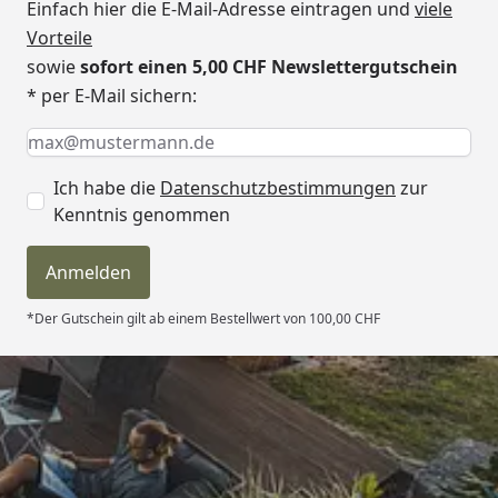
Einfach hier die E-Mail-Adresse eintragen und
viele
Vorteile
sowie
sofort einen 5,00 CHF Newslettergutschein
* per E-Mail sichern:
Keine Eingabe erforderlich
Eingabe erforderlich
E-Mail *
Ich habe die
Datenschutzbestimmungen
zur
Kenntnis genommen
Anmelden
*Der Gutschein gilt ab einem Bestellwert von 100,00 CHF
Trusted Shops
4,81
/ 5