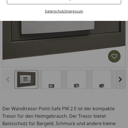
Datenschutz
Impressum
Produk
Vorheriges Bild anzeigen
Näc
Der Wandtresor Point-Safe PW 2 E ist der kompakte
Tresor für den Heimgebrauch. Der Tresor bietet
Basisschutz für Bargeld, Schmuck und andere kleine