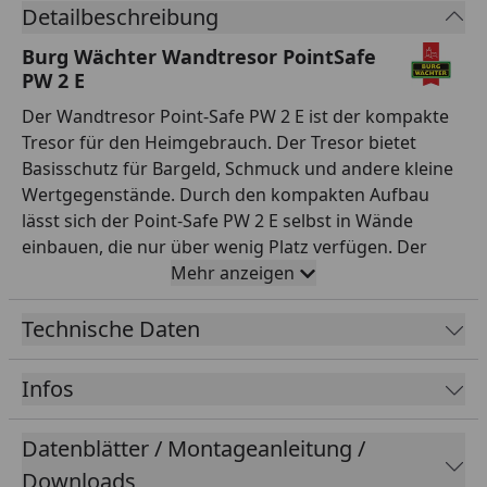
Detailbeschreibung
Burg Wächter Wandtresor PointSafe
PW 2 E
Der Wandtresor Point-Safe PW 2 E ist der kompakte
Tresor für den Heimgebrauch. Der Tresor bietet
Basisschutz für Bargeld, Schmuck und andere kleine
Wertgegenstände. Durch den kompakten Aufbau
lässt sich der Point-Safe PW 2 E selbst in Wände
einbauen, die nur über wenig Platz verfügen. Der
Point-Safe PW 2 E ist aus einem soliden, einwandigen
Mehr anzeigen
Korpus konstruiert. Damit wird ein kurzfristiges
Aufbrechen verhindert. Zusatzschutz: Dank des
Technische Daten
festen Einbaus in der Wand ist eine schnelle
Entwendung des Tresors nicht möglich. Geöffnet und
Infos
geschlossen wird der Tresor über das elektronische
Codeschloss. Es stehen ein Generalcode und ein
Datenblätter / Montageanleitung /
Benutzercode zur Verfügung. Die sechsstellige
Downloads
Kombination kann frei gewählt werden. Das