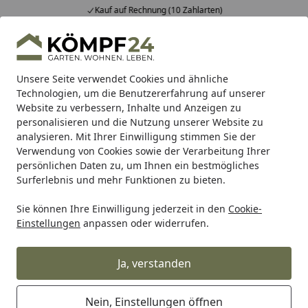
Kauf auf Rechnung (10 Zahlarten)
Alle Produkte
Mein Konto
Wunschl
Eink
Hotline
4,81
/ 5
Suchen
Unsere Seite verwendet Cookies und ähnliche
Technologien, um die Benutzererfahrung auf unserer
Website zu verbessern, Inhalte und Anzeigen zu
Burg-Wächter
Burg-Wächter Tresore & Safes
Burg-Wäch
Startseite
personalisieren und die Nutzung unserer Website zu
Burg Wächter Wandtresor
analysieren. Mit Ihrer Einwilligung stimmen Sie der
Verwendung von Cookies sowie der Verarbeitung Ihrer
PointSafe PW 2 E
persönlichen Daten zu, um Ihnen ein bestmögliches
Surferlebnis und mehr Funktionen zu bieten.
Sie können Ihre Einwilligung jederzeit in den
Cookie-
Einstellungen
anpassen oder widerrufen.
Ja, verstanden
Nein, Einstellungen öffnen