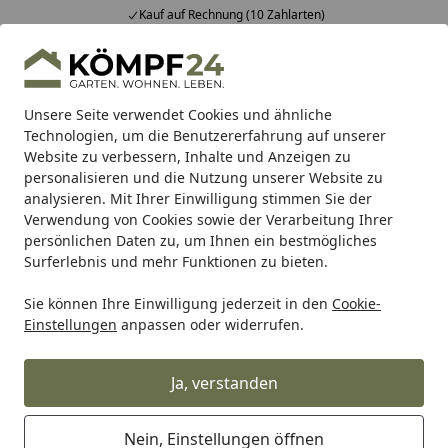
Kauf auf Rechnung (10 Zahlarten)
…
Alle Produkte
Mein Konto
Wunschl
Eink
Hotline
4,81
/ 5
Suchen
Unsere Seite verwendet Cookies und ähnliche
Technologien, um die Benutzererfahrung auf unserer
Website zu verbessern, Inhalte und Anzeigen zu
Burg-Wächter
Burg-Wächter Briefkästen & Paketboxen
Startseite
personalisieren und die Nutzung unserer Website zu
Burg Wächter Stützpfosten für
analysieren. Mit Ihrer Einwilligung stimmen Sie der
Verwendung von Cookies sowie der Verarbeitung Ihrer
Mailbox schwarz 893 S
persönlichen Daten zu, um Ihnen ein bestmögliches
Surferlebnis und mehr Funktionen zu bieten.
Sie können Ihre Einwilligung jederzeit in den
Cookie-
Einstellungen
anpassen oder widerrufen.
Ja, verstanden
Nein, Einstellungen öffnen