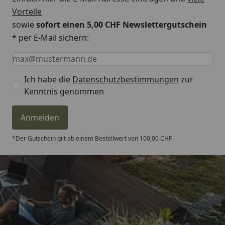
Vorteile
sowie
sofort einen 5,00 CHF Newslettergutschein
* per E-Mail sichern:
Keine Eingabe erforderlich
Eingabe erforderlich
E-Mail *
Ich habe die
Datenschutzbestimmungen
zur
Kenntnis genommen
Anmelden
*Der Gutschein gilt ab einem Bestellwert von 100,00 CHF
Trusted Shops
4,81
/ 5