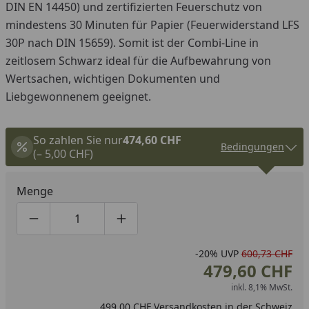
DIN EN 14450) und zertifizierten Feuerschutz von
mindestens 30 Minuten für Papier (Feuerwiderstand LFS
30P nach DIN 15659). Somit ist der Combi-Line in
zeitlosem Schwarz ideal für die Aufbewahrung von
Wertsachen, wichtigen Dokumenten und
Liebgewonnenem geeignet.
So zahlen Sie nur
474,60 CHF
Bedingungen
(– 5,00 CHF)
Menge
Produktmenge um eins verringern
Produktmenge manuell eingeben
Produktmenge um eins erhöhen
-20%
UVP
600,73 CHF
479,60 CHF
inkl. 8,1% MwSt.
499,00 CHF Versandkosten in der Schweiz