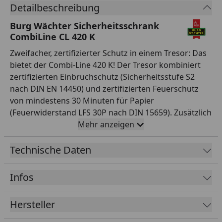
Detailbeschreibung
Burg Wächter Sicherheitsschrank
CombiLine CL 420 K
Zweifacher, zertifizierter Schutz in einem Tresor: Das
bietet der Combi-Line 420 K! Der Tresor kombiniert
zertifizierten Einbruchschutz (Sicherheitsstufe S2
nach DIN EN 14450) und zertifizierten Feuerschutz
von mindestens 30 Minuten für Papier
(Feuerwiderstand LFS 30P nach DIN 15659). Zusätzlich
ist eine Verbundisolation vor dem Türblatt als
Mehr anzeigen
Wärmeschutz für Schloss und Riegelwerk eingebaut.
Somit ist der Combi-Line in zeitlosem Schwarz ideal
Technische Daten
für die Aufbewahrung von Wertsachen, wichtigen
Dokumenten und Liebgewonnenem geeignet. Das
Infos
Zusammenspiel verschiedener Komponenten sorgt
beim Combi-Line 420 K für robuste Sicherheit. So
Hersteller
bietet der Tresor eine doppelwandige Konstruktion,
seitliche Verriegelungen mit 25 mm starken