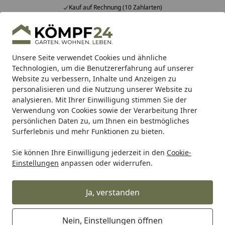
Kauf auf Rechnung (10 Zahlarten)
Alle Produkte
Mein Konto
Wunschl
Eink
Hotline
4,81
/ 5
Suchen
Unsere Seite verwendet Cookies und ähnliche
Technologien, um die Benutzererfahrung auf unserer
Website zu verbessern, Inhalte und Anzeigen zu
Burg-Wächter
Burg-Wächter Tresore & Safes
Burg-Wäch
Startseite
personalisieren und die Nutzung unserer Website zu
Burg Wächter Sicherheitsschrank
analysieren. Mit Ihrer Einwilligung stimmen Sie der
Verwendung von Cookies sowie der Verarbeitung Ihrer
CombiLine CL 420 K
persönlichen Daten zu, um Ihnen ein bestmögliches
Surferlebnis und mehr Funktionen zu bieten.
Sie können Ihre Einwilligung jederzeit in den
Cookie-
Einstellungen
anpassen oder widerrufen.
Ja, verstanden
Nein, Einstellungen öffnen