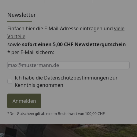
bietet neun Zuhaltungen und 1.000.000 Schließungen.
Werksseitig werden zwei Schlüssel mitgeliefert. Um
Newsletter
Wertsachen und Dokumente übersichtlich zu
verwahren, wird jeder Combi-Line Tresor mit einem
Einfach hier die E-Mail-Adresse eintragen und
viele
verstellbaren Fachboden ausgeliefert. Der Combi-Line
Vorteile
420 K bietet Ordnertiefe und ein Innenraumvolumen
sowie
sofort einen 5,00 CHF Newslettergutschein
von 27,0 Litern bei 55 Kilogramm Gewicht.
* per E-Mail sichern:
Keine Eingabe erforderlich
Eingabe erforderlich
E-Mail *
Ich habe die
Datenschutzbestimmungen
zur
Kenntnis genommen
Anmelden
*Der Gutschein gilt ab einem Bestellwert von 100,00 CHF