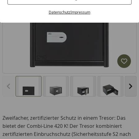
Datenschutz
Impressum
Produk
Vorheriges Bild anzeigen
Näc
Zweifacher, zertifizierter Schutz in einem Tresor: Das
bietet der Combi-Line 420 K! Der Tresor kombiniert
zertifizierten Einbruchschutz (Sicherheitsstufe S2 nach