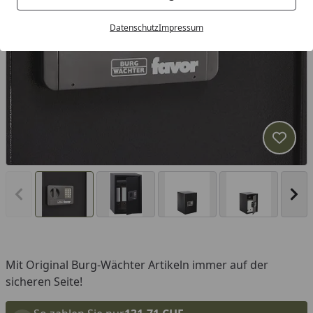
Datenschutz
Impressum
Produk
Vorheriges Bild anzeigen
Näc
Mit Original Burg-Wächter Artikeln immer auf der
sicheren Seite!