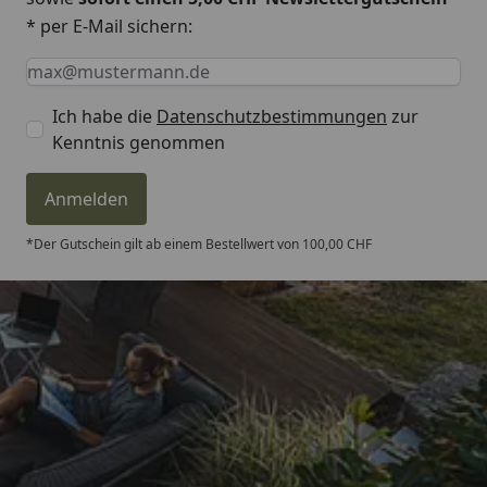
* per E-Mail sichern:
Keine Eingabe erforderlich
Eingabe erforderlich
E-Mail *
Ich habe die
Datenschutzbestimmungen
zur
Kenntnis genommen
Anmelden
*Der Gutschein gilt ab einem Bestellwert von 100,00 CHF
Trusted Shops
4,81
/ 5