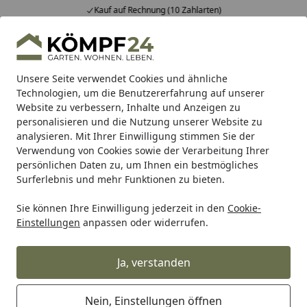
Kauf auf Rechnung (10 Zahlarten)
Alle Produkte
Mein Konto
Wunschl
Eink
Hotline
4,81
/ 5
Suchen
Unsere Seite verwendet Cookies und ähnliche
Technologien, um die Benutzererfahrung auf unserer
Website zu verbessern, Inhalte und Anzeigen zu
Burg-Wächter
Burg-Wächter Tresore & Safes
Burg-Wäch
Startseite
personalisieren und die Nutzung unserer Website zu
Burg Wächter Möbeltresor Favor S9
analysieren. Mit Ihrer Einwilligung stimmen Sie der
Verwendung von Cookies sowie der Verarbeitung Ihrer
E
persönlichen Daten zu, um Ihnen ein bestmögliches
Surferlebnis und mehr Funktionen zu bieten.
Sie können Ihre Einwilligung jederzeit in den
Cookie-
Einstellungen
anpassen oder widerrufen.
Ja, verstanden
Nein, Einstellungen öffnen