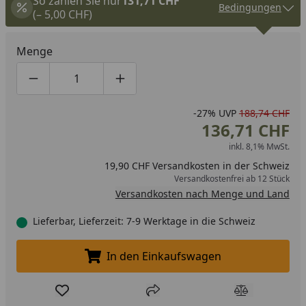
So zahlen Sie nur
131,71 CHF
Bedingungen
(– 5,00 CHF)
Menge
Produktmenge um eins verringern
Produktmenge manuell eingeben
Produktmenge um eins erhöhen
-27%
UVP
188,74 CHF
136,71 CHF
inkl. 8,1% MwSt.
19,90 CHF Versandkosten in der Schweiz
Versandkostenfrei ab 12 Stück
Versandkosten nach Menge und Land
Lieferbar, Lieferzeit: 7-9 Werktage in die Schweiz
In den Einkaufswagen
In den Einkaufswagen legen
Produkt zur Wunschliste hinzufügen
Teilen
Produkt Ver