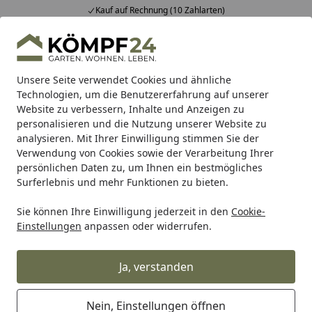
Kauf auf Rechnung (10 Zahlarten)
Alle Produkte
Mein Konto
Wunschl
Eink
Hotline
4,81
/ 5
Suchen
Unsere Seite verwendet Cookies und ähnliche
Technologien, um die Benutzererfahrung auf unserer
Website zu verbessern, Inhalte und Anzeigen zu
BTR Born to Ride
BTR Reifenmontage
Zubehör für BTR 
Startseite
personalisieren und die Nutzung unserer Website zu
BTR Motorrad Klebegewichte aus
analysieren. Mit Ihrer Einwilligung stimmen Sie der
Verwendung von Cookies sowie der Verarbeitung Ihrer
Stahl
persönlichen Daten zu, um Ihnen ein bestmögliches
Surferlebnis und mehr Funktionen zu bieten.
5
(1 Bewertung)
Sie können Ihre Einwilligung jederzeit in den
Cookie-
Einstellungen
anpassen oder widerrufen.
Ja, verstanden
Nein, Einstellungen öffnen