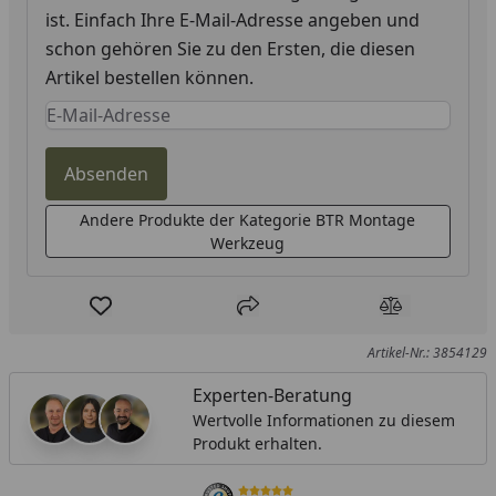
ist. Einfach Ihre E-Mail-Adresse angeben und
schon gehören Sie zu den Ersten, die diesen
Artikel bestellen können.
Keine Eingabe erforderlich
Eingabe erforderlich
Absenden
Andere Produkte der Kategorie BTR Montage
Werkzeug
Produkt zur Wunschliste hinzufügen
Teilen
Produkt Ver
Artikel-Nr.: 3854129
Experten-Beratung
Wertvolle Informationen zu diesem
Produkt erhalten.