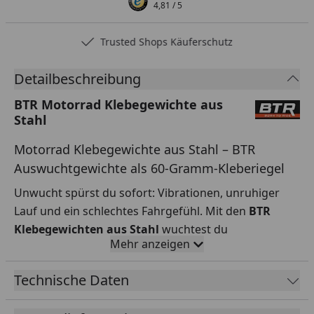
4,81
/ 5
Trusted Shops Käuferschutz
Detailbeschreibung
BTR Motorrad Klebegewichte aus
Stahl
Motorrad Klebegewichte aus Stahl – BTR
Auswuchtgewichte als 60-Gramm-Kleberiegel
Unwucht spürst du sofort: Vibrationen, unruhiger
Lauf und ein schlechtes Fahrgefühl. Mit den
BTR
Klebegewichten aus Stahl
wuchtest du
Mehr anzeigen
Motorradfelgen sauber aus – schnell, präzise und
passend zu deiner Anwendung. Wähle einfach
Technische Daten
Packungsgröße
und
Farbe
direkt im Produkt.