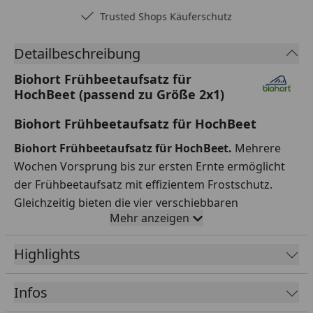
Trusted Shops Käuferschutz
Detailbeschreibung
Biohort Frühbeetaufsatz für
HochBeet (passend zu Größe 2x1)
Biohort Frühbeetaufsatz für HochBeet
Biohort Frühbeetaufsatz für HochBeet.
Mehrere
Wochen Vorsprung bis zur ersten Ernte ermöglicht
der Frühbeetaufsatz mit effizientem Frostschutz.
Gleichzeitig bieten die vier verschiebbaren
Mehr anzeigen
Doppelstegplatten an jeder Stelle im Beet gute
Zugänglichkeiten zu den Pflanzen. Der
Highlights
Frühbeetaufsatz ist sturmfest und mit einem
Regenwasserablauf ins Innere des HochBeets
Infos
ausgestattet.