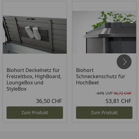
Biohort Deckelnetz für
Biohort
Freizeitbox, HighBoard,
Schneckenschutz für
LoungeBox und
HochBeet
StyleBox
-44%
UVP
96,72 CHF
Rab
Urs
36,50 CHF
53,81 CHF
Aktueller Preis
Akt
Zum Produkt
Zum Produkt