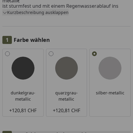
metallic
ist sturmfest und mit einem Regenwasserablauf ins
Kurzbeschreibung ausklappen
Innere des HochBeets ausgestattet. Der
Frühbeetaufsatz und der
Schneckenschutz
können
gemeinsam montiert werden.
Farbe wählen
Alle anzeigen (3)
dunkelgrau-
quarzgrau-
silber-metallic
metallic
metallic
+120,81 CHF
+120,81 CHF