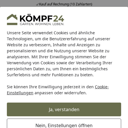
Kauf auf Rechnung (10 Zahlarten)
Alle Produkte
Mein Konto
Wunschl
Eink
Hotline
4,81
/ 5
Suchen
Unsere Seite verwendet Cookies und ähnliche
Technologien, um die Benutzererfahrung auf unserer
Website zu verbessern, Inhalte und Anzeigen zu
Alles für den Garten
Gartenhaus
Zubehör für Gartenhäu
Startseite
personalisieren und die Nutzung unserer Website zu
Biohort Frühbeetaufsatz für
analysieren. Mit Ihrer Einwilligung stimmen Sie der
Verwendung von Cookies sowie der Verarbeitung Ihrer
HochBeet (passend zu Größe 2x1)
persönlichen Daten zu, um Ihnen ein bestmögliches
Surferlebnis und mehr Funktionen zu bieten.
5
(1 Bewertung)
Sie können Ihre Einwilligung jederzeit in den
Cookie-
Einstellungen
anpassen oder widerrufen.
Ja, verstanden
Nein, Einstellungen öffnen