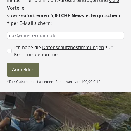
Einfach hier die E-Mail-Adresse eintragen und
viele
Vorteile
sowie
sofort einen 5,00 CHF Newslettergutschein
* per E-Mail sichern:
Keine Eingabe erforderlich
Eingabe erforderlich
E-Mail *
Ich habe die
Datenschutzbestimmungen
zur
Kenntnis genommen
Anmelden
*Der Gutschein gilt ab einem Bestellwert von 100,00 CHF
Trusted Shops
4,81
/ 5