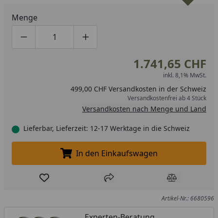
Menge
Produktmenge um eins verringern
Produktmenge manuell eingeben
Produktmenge um eins erhöhen
1.741,65 CHF
inkl. 8,1% MwSt.
499,00 CHF Versandkosten in der Schweiz
Versandkostenfrei ab 4 Stück
Versandkosten nach Menge und Land
Lieferbar, Lieferzeit: 12-17 Werktage in die Schweiz
In den Einkaufswagen
In den Einkaufswagen legen
Produkt zur Wunschliste hinzufügen
Teilen
Produkt Ver
Artikel-Nr.: 6680596
Experten-Beratung