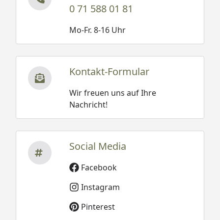
Unterbau
Unterleg-Kanthölzer
0 71 588 01 81
inklusive, wir empfehlen
daher die Verwendung von
Mo-Fr. 8-16 Uhr
Granulat-Unterlegpads, die
zwischen Fundament und
Fußboden gelegt werden.
Kontakt-Formular
Weitere Informationen
hierzu finden Sie in der
Wir freuen uns auf Ihre
Montageanleitung.
Nachricht!
Bei einer Bestellung inkl.
Montage-Service oder
Sorglos-Montage-Service
Social Media
werden die
Fundamentbalken von
Facebook
unseren Monteuren
kostenlos mitgebracht.
Instagram
(optional erhältlich - siehe
Pinterest
Reiter "Zubehör")