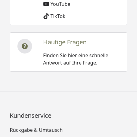
YouTube
Paketmaße (B x T
230 x 116 x 88 cm / 422 kg
x H) / Gewicht
TikTok
Montage
Montage zum günstigen
Festpreis möglich
Häufige Fragen
oder
Sorglos-Paket mit Montage
Finden Sie hier eine schnelle
und besonderen Service-
Antwort auf Ihre Frage.
Leistungen zum Festpreis.
Weitere Informationen
Bei einer Bestellung inkl.
Montage-Service oder
Sorglos-Montage-Service
werden die
Fundamentbalken von
Kundenservice
unseren Monteuren
kostenlos mitgebracht.
Rückgabe & Umtausch