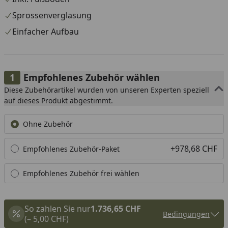
Rahmenbauweise, während vorgefertigte Dach- und
Sprossenverglasung
Fußbodenelemente aus 19 mm Massivholz den Aufbau
Einfacher Aufbau
erleichtern und für zusätzliche Stabilität sorgen.
Empfohlenes Zubehör wählen
Diese Zubehörartikel wurden von unseren Experten speziell
auf dieses Produkt abgestimmt.
Ohne Zubehör
+978,68 CHF
Empfohlenes Zubehör-Paket
Empfohlenes Zubehör frei wählen
So zahlen Sie nur
1.736,65 CHF
Bedingungen
(– 5,00 CHF)