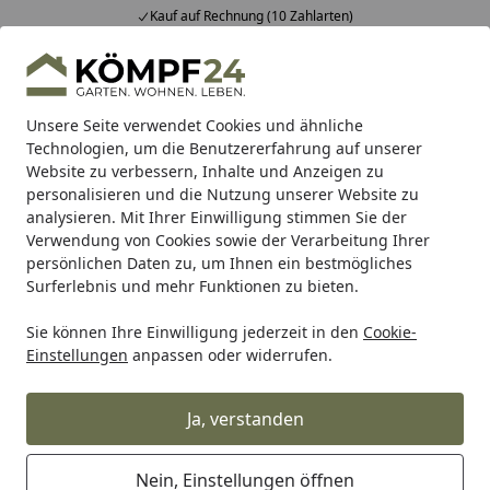
Kauf auf Rechnung (10 Zahlarten)
Alle Produkte
Mein Konto
Wunschl
Eink
Hotline
4,81
/ 5
Suchen
Unsere Seite verwendet Cookies und ähnliche
Technologien, um die Benutzererfahrung auf unserer
Website zu verbessern, Inhalte und Anzeigen zu
Alles für den Garten
Gartenhaus
Gartenhäuser Holz
B
Startseite
personalisieren und die Nutzung unserer Website zu
Bertilo Element-Gartenhaus
analysieren. Mit Ihrer Einwilligung stimmen Sie der
Verwendung von Cookies sowie der Verarbeitung Ihrer
Teahouse - 19 mm
persönlichen Daten zu, um Ihnen ein bestmögliches
Surferlebnis und mehr Funktionen zu bieten.
Sie können Ihre Einwilligung jederzeit in den
Cookie-
Einstellungen
anpassen oder widerrufen.
Ja, verstanden
Nein, Einstellungen öffnen