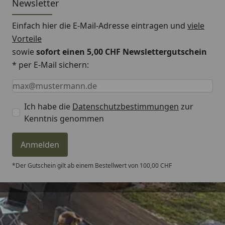
Newsletter
hinten
Einfach hier die E-Mail-Adresse eintragen und
viele
Dachüberstand
21 cm
Vorteile
seitlich
sowie
sofort einen 5,00 CHF Newslettergutschein
Schneelast
1,6 kN/m²
* per E-Mail sichern:
Keine Eingabe erforderlich
Eingabe erforderlich
E-Mail *
Ausführung
naturbelassen
Dachstärke
19 mm
Ich habe die
Datenschutzbestimmungen
zur
Kenntnis genommen
Wand
19 mm - Elementbauweise
Anmelden
Tür (B xT)
Öffnung: 137 x 188 cm
Leimholz Doppeltür mit
*Der Gutschein gilt ab einem Bestellwert von 100,00 CHF
Sprossenverglasung
Fenster
Sicherheitsglas
Verglasung
Trusted Shops
Fußbodenelement
Inkl. 19 mm Massivholz