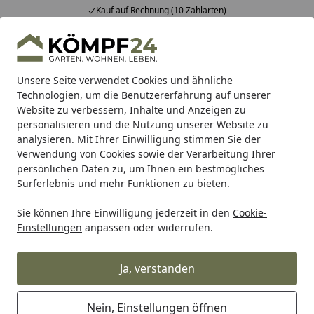
Kauf auf Rechnung (10 Zahlarten)
Alle Produkte
Mein Konto
Wunschl
Eink
Hotline
4,81
/ 5
Suchen
Unsere Seite verwendet Cookies und ähnliche
Technologien, um die Benutzererfahrung auf unserer
Website zu verbessern, Inhalte und Anzeigen zu
Alles für den Garten
Gartenhaus
Gartenhäuser Holz
B
Startseite
personalisieren und die Nutzung unserer Website zu
Bertilo Element-Gartenhaus
analysieren. Mit Ihrer Einwilligung stimmen Sie der
Verwendung von Cookies sowie der Verarbeitung Ihrer
Laisholm 2 - 19 mm
persönlichen Daten zu, um Ihnen ein bestmögliches
Surferlebnis und mehr Funktionen zu bieten.
Sie können Ihre Einwilligung jederzeit in den
Cookie-
Einstellungen
anpassen oder widerrufen.
Ja, verstanden
Nein, Einstellungen öffnen