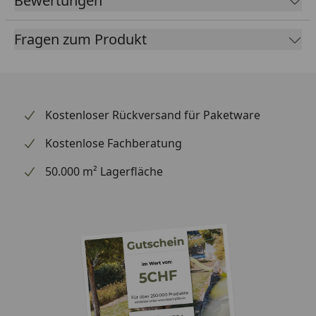
Bewertungen
Kaufberater
, der Ihnen erklärt, welches Zubehör
für Ihren Gartenhauskauf erforderlich ist und
Fragen zum Produkt
welches Zubehör Sie optional wählen können.
Außenmaß (B x T x
462 x 265 x 232 cm
H)
Kostenloser Rückversand für Paketware
Sockelmaß (B x T)
448 x 234 cm
Kostenlose Fachberatung
Innenmaß (B x T)
205 + 236 x 230 cm oder
variabel
312 + 129 x 230 cm
50.000 m² Lagerfläche
Dachstand (B x T)
462 x 265 cm
Dachhöhe
232 cm
Grundfläche
10,2 m²
Umbauter Raum
22,2 m³
Dachfläche
12,14 m²