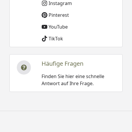
Instagram
Montage-Service oder
Sorglos-Montage-Service
Pinterest
werden die
Fundamentbalken von
YouTube
unseren Monteuren
TikTok
kostenlos mitgebracht.
Häufige Fragen
Bertilo Gartenhaus - Laisholm 2 -
Montageanleitung & Fundamentplan
Finden Sie hier eine schnelle
Antwort auf Ihre Frage.