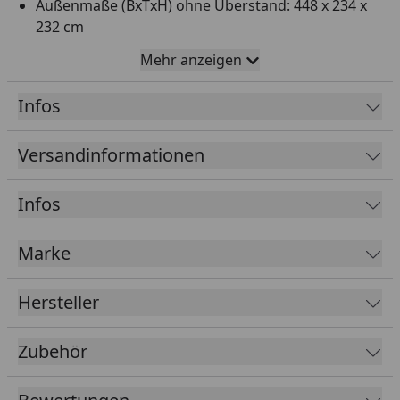
Außenmaße (BxTxH) ohne Überstand: 448 x 234 x
232 cm
Pultdach - 19 mm Dachstärke
Mehr anzeigen
19 mm Wandstärke - Elementbauweise
Infos
16 mm Multifunktionsplatte für den Boden
Leimholz-Doppeltür & Einzeltür mit Zylinderschloss
Versandinformationen
(Lichtausschnitt aus Sicherheitsglas)
die Größe der zwei Räume ist individuell und
Infos
flexibel wählbar
Inkl. Montagematerial
Marke
Leichter Aufbau dank Elementbauweise
Bei einer Bestellung inkl. Montage-Service oder
Hersteller
Sorglos-Montage-Service werden die
Fundamentbalken von unseren Monteuren
Zubehör
kostenlos mitgebracht
Tipp: Unter folgendem
Link
finden Sie unseren