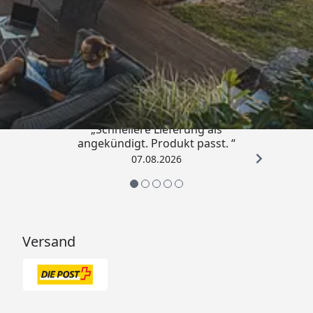
Einzeltür: 68 x 186 cm
Lichtausschnitt:
Trusted Shops
Sicherheitsglas
Fußboden
16 mm Multifunktionsplatte
4,81
/ 5
für den Boden
„Schnellere Lieferung als
Dacheindeckung
exklusive
angekündigt. Produkt passt. “
07.08.2026
Emfohlene
Selbstklebende Dachbahn
Dacheindeckung
auf Bitumenbasis
Dachbahnbedarf:
4 Rollen á 5 m²
(optional erhältlich - siehe
Versand
Reiter "Zubehör")
Dachrinnenbedarf
Kunststoff Dachrinnenset
mit Fallrohren
(optional erhältlich - siehe