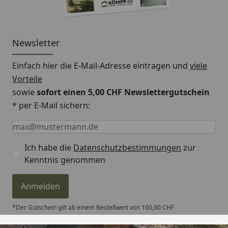
Dachneigung
2,2 °
Dachüberstand
21 cm
Newsletter
vorne
10 cm
Dachüberstand
Einfach hier die E-Mail-Adresse eintragen und
viele
hinten
Vorteile
sowie
sofort einen 5,00 CHF Newslettergutschein
Dachüberstand
7 cm
* per E-Mail sichern:
seitlich
Keine Eingabe erforderlich
Eingabe erforderlich
E-Mail *
Schneelast
1,6 kN/m2
Ich habe die
Datenschutzbestimmungen
zur
Ausführung
naturbelassen
Kenntnis genommen
Dachstärke
19 mm
Anmelden
Wand
19 mm - Elementbauweise
*Der Gutschein gilt ab einem Bestellwert von 100,00 CHF
Tür (B xT)
Leimholz-Doppeltür: 137 x
186 cm