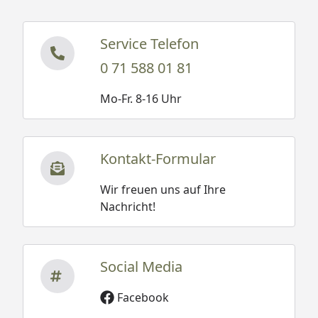
werden die
Fundamentbalken von
Service Telefon
unseren Monteuren
0 71 588 01 81
kostenlos mitgebracht.
(optional erhältlich - siehe
Mo-Fr. 8-16 Uhr
Reiter "Zubehör")
Paketmaße (B x T
230 x 116 x 114 cm / 770 kg
Kontakt-Formular
x H) / Gewicht
Montage
Montage zum günstigen
Wir freuen uns auf Ihre
Festpreis möglich
Nachricht!
oder
Sorglos-Paket mit Montage
und besonderen Service-
Social Media
Leistungen zum Festpreis.
Weitere Informationen
Facebook
Bei einer Bestellung inkl.