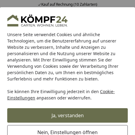
Kauf auf Rechnung (10 Zahlarten)
Alle Produkte
Mein Konto
Wunschl
Eink
Hotline
4,81
/ 5
Suchen
Unsere Seite verwendet Cookies und ähnliche
Technologien, um die Benutzererfahrung auf unserer
Website zu verbessern, Inhalte und Anzeigen zu
Alles für den Garten
Gartenhaus
Faserplatten Gartenhä
Startseite
personalisieren und die Nutzung unserer Website zu
Bertilo Gartenhaus HPL 2 - 6 mm
analysieren. Mit Ihrer Einwilligung stimmen Sie der
Verwendung von Cookies sowie der Verarbeitung Ihrer
persönlichen Daten zu, um Ihnen ein bestmögliches
Surferlebnis und mehr Funktionen zu bieten.
Sie können Ihre Einwilligung jederzeit in den
Cookie-
Einstellungen
anpassen oder widerrufen.
Ja, verstanden
Nein, Einstellungen öffnen