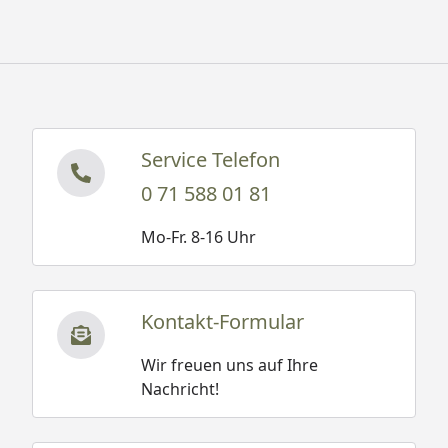
Paketmaße (B x T
230 x 115 x 43 cm / 484 kg
x H) / Gewicht
Montage
Montage zum günstigen
Festpreis möglich
oder
Sorglos-Paket mit Montage
Service Telefon
und besonderen Service-
Leistungen zum Festpreis.
0 71 588 01 81
Weitere Informationen
Mo-Fr. 8-16 Uhr
Bei einer Bestellung inkl.
Montage-Service oder
Sorglos-Montage-Service
werden die
Kontakt-Formular
Fundamentbalken von
Wir freuen uns auf Ihre
unseren Monteuren
Nachricht!
kostenlos mitgebracht.