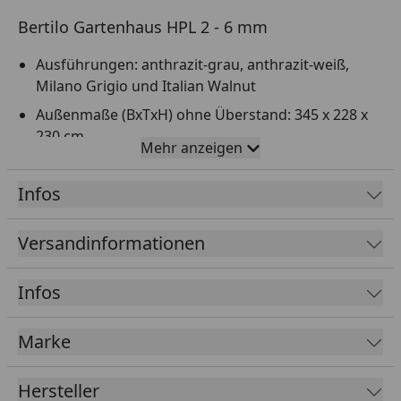
Bertilo Gartenhaus HPL 2 - 6 mm
Ausführungen: anthrazit-grau, anthrazit-weiß,
Milano Grigio und Italian Walnut
Außenmaße (BxTxH) ohne Überstand: 345 x 228 x
230 cm
Mehr anzeigen
Pultdach - Elementbauweise
Infos
6 mm HPL Platten (Hochdruckschichtstoffplatten)
12 mm MFP-P5 Dachbretter
Versandinformationen
Inkl. Montagematerial
Leichter Aufbau dank Elementbauweise
Infos
Bei einer Bestellung inkl. Montage-Service oder
Sorglos-Montage-Service werden die
Marke
Fundamentbalken von unseren Monteuren
kostenlos mitgebracht
Hersteller