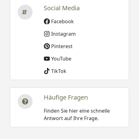
Bertilo Gartenhaus HPL 2 Anthrazit-
Social Media
Grau/Weiß - Montageanleitung &
Facebook
Fundamentplan
Bertilo Gartenhaus HPL 2 Milano Grigio &
Instagram
Italian Walnut - Montageanleitung &
Pinterest
Fundamentplan
YouTube
TikTok
Häufige Fragen
Finden Sie hier eine schnelle
Antwort auf Ihre Frage.