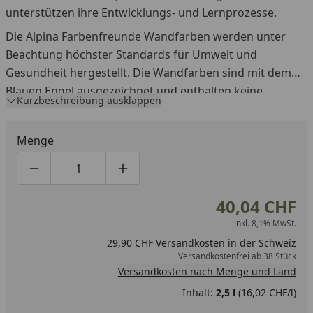
unterstützen ihre Entwicklungs- und Lernprozesse.
Die Alpina Farbenfreunde Wandfarben werden unter
Beachtung höchster Standards für Umwelt und
Gesundheit hergestellt. Die Wandfarben sind mit dem
Blauen Engel ausgezeichnet und enthalten keine
Kurzbeschreibung ausklappen
Weichmacher und keine Lösungsmittel. Ideal für ein
gesundes Raumklima.
Menge
Produktmenge um eins verringern
Produktmenge manuell eingeben
Produktmenge um eins erhöhen
40,04 CHF
inkl. 8,1% MwSt.
29,90 CHF Versandkosten in der Schweiz
Versandkostenfrei ab 38 Stück
Versandkosten nach Menge und Land
Inhalt:
2,5 l
(16,02 CHF/l)