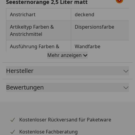
Seesternorange 2,5 Liter matt
Anstrichart
deckend
Artikeltyp Farben &
Dispersionsfarbe
Anstrichmittel
Ausführung Farben &
Wandfarbe
Anstrichmittel
Mehr anzeigen
Basis
wasserbasiert
Hersteller
Eigenschaften
wasserverdünnbar,
umweltschonend,
Bewertungen
geruchsarm,
konservierungsmittelfrei,
diffusionsfähig, hohes
Deckvermögen, leicht zu
Kostenloser Rückversand für Paketware
verarbeiten
Kostenlose Fachberatung
Einsatzbereich
Innen