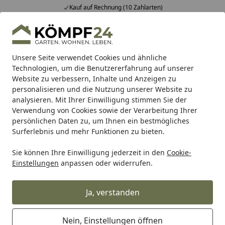
Kauf auf Rechnung (10 Zahlarten)
Alle Produkte
Mein Konto
Wunschl
Eink
Hotline
4,81
/ 5
Suchen
Unsere Seite verwendet Cookies und ähnliche
Technologien, um die Benutzererfahrung auf unserer
Website zu verbessern, Inhalte und Anzeigen zu
Alpina
Alpina Farbenfreunde Nr. 03 Seesternorange 2,5 Li
Startseite
personalisieren und die Nutzung unserer Website zu
Alpina Farbenfreunde Nr. 03
analysieren. Mit Ihrer Einwilligung stimmen Sie der
Verwendung von Cookies sowie der Verarbeitung Ihrer
Seesternorange 2,5 Liter matt
persönlichen Daten zu, um Ihnen ein bestmögliches
Surferlebnis und mehr Funktionen zu bieten.
Sie können Ihre Einwilligung jederzeit in den
Cookie-
Einstellungen
anpassen oder widerrufen.
Ja, verstanden
Nein, Einstellungen öffnen