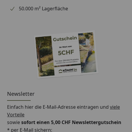
50.000 m² Lagerfläche
Ergiebigkeit pro Liter ca.
8.00 m²/l
bei einmaligem Auftrag
(m²/l)
Farbe
seesternorange
Farbton
orange
Glanzgrad
matt
Hinweis
vor Gebrauch gut
umrühren, unverdünnt
auftragen
Newsletter
Hinweis zur
sauber, trocken, frei von
Einfach hier die E-Mail-Adresse eintragen und
viele
Untergrundbehandlung
Substanzen
Vorteile
Ideal geeignet für
Wände
sowie
sofort einen 5,00 CHF Newslettergutschein
* per E-Mail sichern:
Inhalt (l)
2.500 l