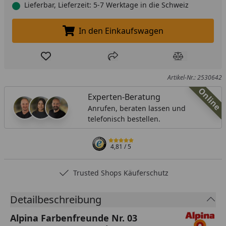
Lieferbar, Lieferzeit: 5-7 Werktage in die Schweiz
In den Einkaufswagen
In den Einkaufswagen legen
Produkt zur Wunschliste hinzufügen
Teilen
Produkt Ver
Artikel-Nr.: 2530642
Online
Experten-Beratung
Anrufen, beraten lassen und
telefonisch bestellen.
4,81
/ 5
Trusted Shops Käuferschutz
Detailbeschreibung
Alpina Farbenfreunde Nr. 03