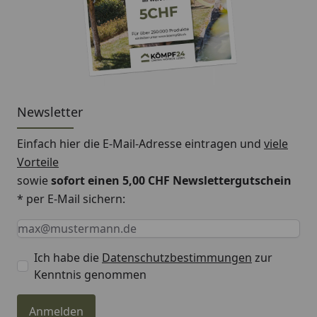
und überstreichbar. Nicht bei Temperaturen unter
+5°C für Untergrund und Umluft verarbeiten.
Farbton /
Beige, Farbfamilie Braun
Glanzgrad
Newsletter
Gebindegrößen
2,5 Liter für ca. 20 - 25 m²
Einfach hier die E-Mail-Adresse eintragen und
viele
Untergrund
Der geeignete Untergrund
Vorteile
muss trocken, fest,
sowie
sofort einen 5,00 CHF Newslettergutschein
sauber und tragfähig sein.
* per E-Mail sichern:
Geeignet sind folgende
Keine Eingabe erforderlich
Eingabe erforderlich
E-Mail *
Innenflächen für Neu- und
Renovierungsanstriche:
Ich habe die
Datenschutzbestimmungen
zur
Kenntnis genommen
• Raufaser- und
Strukturtapeten
Anmelden