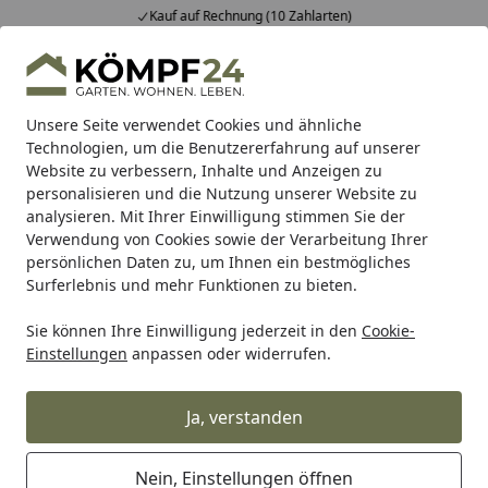
Kauf auf Rechnung (10 Zahlarten)
Alle Produkte
Mein Konto
Wunschl
Eink
Hotline
4,81
/ 5
Suchen
Unsere Seite verwendet Cookies und ähnliche
Technologien, um die Benutzererfahrung auf unserer
Website zu verbessern, Inhalte und Anzeigen zu
Alpina
Alpina Innenfarben
Alpina Innenfarben Farbenf
Startseite
personalisieren und die Nutzung unserer Website zu
Alpina Innenfarben Farbenfreunde
analysieren. Mit Ihrer Einwilligung stimmen Sie der
Verwendung von Cookies sowie der Verarbeitung Ihrer
persönlichen Daten zu, um Ihnen ein bestmögliches
Surferlebnis und mehr Funktionen zu bieten.
Sie können Ihre Einwilligung jederzeit in den
Cookie-
Einstellungen
anpassen oder widerrufen.
Ja, verstanden
Nein, Einstellungen öffnen