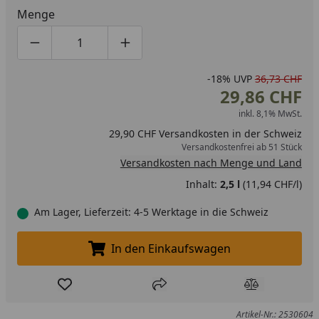
ausgewählten Farbtöne sind speziell auf die Bedürfnisse
Menge
von Babys und Kindern ausgerichtet und unterstützen
ihre Entwicklungs- und Lernprozesse. Die Alpina
Produktmenge um eins verringern
Produktmenge manuell eingeben
Produktmenge um eins erhöhen
Farbenfreunde Wandfarben werden unter Beachtung
höchster Standards für Umwelt und Gesundheit
-18%
UVP
36,73 CHF
29,86 CHF
hergestellt. Die Wandfarben sind mit dem Blauen Engel
ausgezeichnet und enthalten keine Weichmacher und
inkl. 8,1% MwSt.
keine Lösungsmittel. Ideal für ein gesundes Raumklima.
29,90 CHF Versandkosten in der Schweiz
Versandkostenfrei ab 51 Stück
Versandkosten nach Menge und Land
Inhalt:
2,5 l
(11,94 CHF/l)
Am Lager, Lieferzeit: 4-5 Werktage in die Schweiz
In den Einkaufswagen
In den Einkaufswagen legen
Produkt zur Wunschliste hinzufügen
Teilen
Produkt Ver
Artikel-Nr.: 2530604