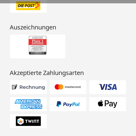
möchten werden
unterschieden in:
Eingetrocknete Materialreste:
Diese können als Hausmüll
Auszeichnungen
oder Baustellenabfall entsorgt
werden.
Flüssige / nicht ausgehärtete
Materialreste:
Diese können beim
Akzeptierte Zahlungsarten
Wertstoffhof oder einer
mobilen Schadstoffsammlung
abgegeben werden.
Praktische Lagerung:
Die Lagerung von Farbresten
sollte immer kühl, frostfrei
und luftdicht sein.
Übriggebliebene Farbe kann