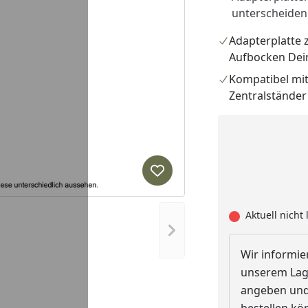
unterscheiden 
Adapterplatte
Aufbocken Dei
Kompatibel mi
Zentralstände
Produkt zur Wunschliste hi
Aktuell nicht 
Nächstes Bild anzeigen
Wir informier
unserem Lage
angeben und 