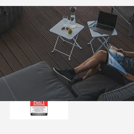
Trusted Shops
„Alles perfekt un
bearbeitet
4,81
/ 5
08.08.202
25.980 Bewertungen
Auszeichnungen