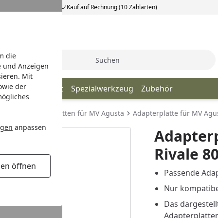
Kauf auf Rechnung (10 Zahlarten)
m die
Suche
e und Anzeigen
ieren. Mit
owie der
änder
Transport
Spezialwerkzeug
Zubehör
mögliches
n
BTR Adapterplatten für MV Agusta
Adapterplatte für MV Agus
ngen
anpassen
Adapterp
Rivale 8
gen öffnen
Passende Adapt
Nur kompatibe
Das dargestellt
Adapterplatte