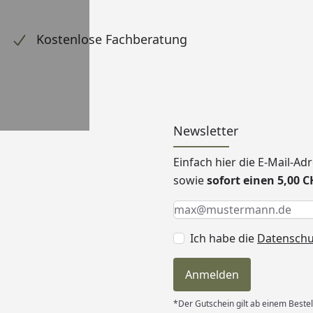
Kostenlose Fachberatung
Newsletter
Einfach hier die E-Mail-A
sowie
sofort einen 5,00 
Keine Eingabe erforderlic
Eingabe erforderlich
E-Mail *
Ich habe die
Datensch
Anmelden
*Der Gutschein gilt ab einem Beste