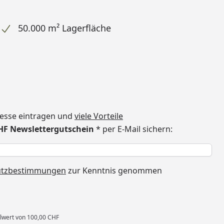
50.000 m² Lagerfläche
dresse eintragen und
viele Vorteile
CHF Newslettergutschein
* per E-Mail sichern:
h
utzbestimmungen
zur Kenntnis genommen
llwert von 100,00 CHF