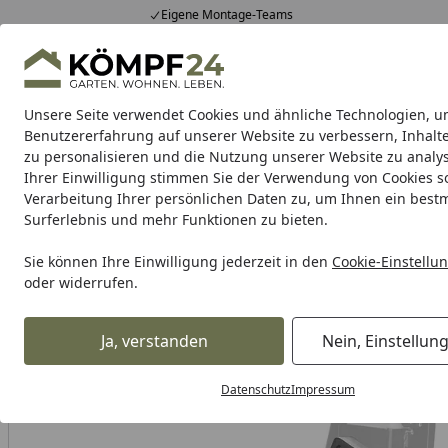
Eigene Montage-Teams
Hotline
0 71 588 01 81
4,81
/ 5
Mo-Fr. 8-16 Uhr
25.980 Bewertungen
Unsere Seite verwendet Cookies und ähnliche Technologien, u
Alle Produkte
Highlights
Tipps & Tricks
Alle Produkte
Benutzererfahrung auf unserer Website zu verbessern, Inhalt
zu personalisieren und die Nutzung unserer Website zu analys
Ihrer Einwilligung stimmen Sie der Verwendung von Cookies s
BTR
Reifenmontage
Zentralständer
Montagest
Verarbeitung Ihrer persönlichen Daten zu, um Ihnen ein best
Surferlebnis und mehr Funktionen zu bieten.
BTR Born to Ride
BTR Zentralständer
BTR Adapterplatte
Startseite
Sie können Ihre Einwilligung jederzeit in den
Cookie-Einstellu
oder widerrufen.
Ja, verstanden
Nein, Einstellun
Datenschutz
Impressum