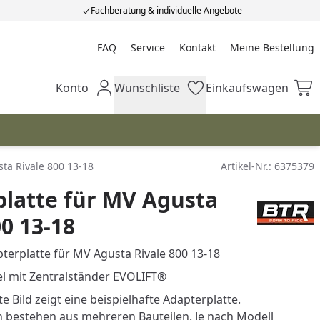
Fachberatung & individuelle Angebote
FAQ
Service
Kontakt
Meine Bestellung
Meine Bestellung
Konto
Wunschliste
Einkaufswagen
Mein Konto
Wunschliste
Einkaufswagen
ta Rivale 800 13-18
Artikel-Nr.:
6375379
latte für MV Agusta
00 13-18
erplatte für MV Agusta Rivale 800 13-18
l mit Zentralständer EVOLIFT®
e Bild zeigt eine beispielhafte Adapterplatte.
n bestehen aus mehreren Bauteilen. Je nach Modell