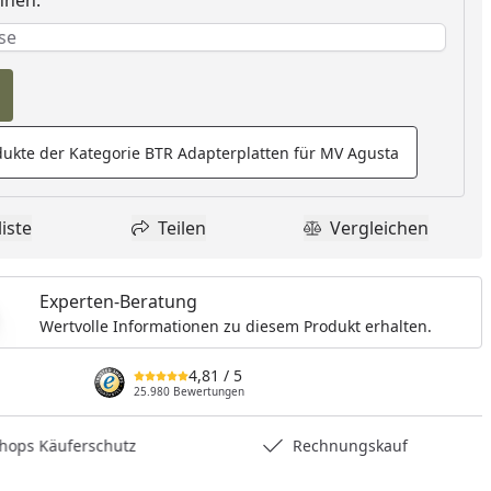
nnen.
e erforderlich
rderlich
ukte der Kategorie BTR Adapterplatten für MV Agusta
iste
Teilen
Vergleichen
dukt zur Wunschliste hinzufügen
Teilen
Produkt Vergle
Experten-Beratung
Wertvolle Informationen zu diesem Produkt erhalten.
4,81
/ 5
25.980 Bewertungen
hops Käuferschutz
Rechnungskauf