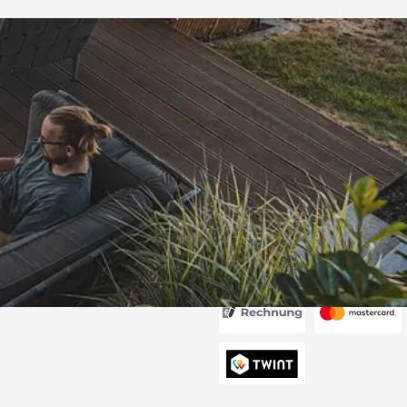
Versand
d schnell
 “
6
Akzeptierte Zahlungsa