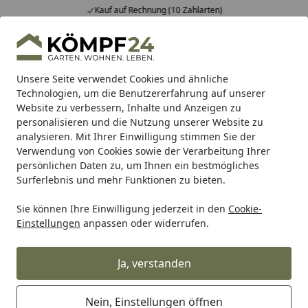
Kauf auf Rechnung (10 Zahlarten)
Alle Produkte
Mein Konto
Wunschl
Eink
Hotline
4,81
/ 5
Suchen
Unsere Seite verwendet Cookies und ähnliche
Technologien, um die Benutzererfahrung auf unserer
Website zu verbessern, Inhalte und Anzeigen zu
BTR Born to Ride
BTR Zentralständer
BTR Adapterplatte
Startseite
personalisieren und die Nutzung unserer Website zu
Adapterplatte für Kawasaki Versys
analysieren. Mit Ihrer Einwilligung stimmen Sie der
Verwendung von Cookies sowie der Verarbeitung Ihrer
1000 SE 21-24
persönlichen Daten zu, um Ihnen ein bestmögliches
Surferlebnis und mehr Funktionen zu bieten.
Sie können Ihre Einwilligung jederzeit in den
Cookie-
Einstellungen
anpassen oder widerrufen.
Ja, verstanden
Nein, Einstellungen öffnen