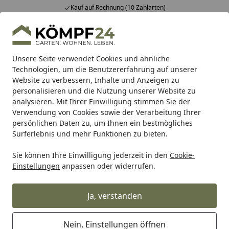
Kauf auf Rechnung (10 Zahlarten)
Alle Produkte
Mein Konto
Wunschl
Eink
Hotline
4,81
/ 5
Suchen
Unsere Seite verwendet Cookies und ähnliche
Technologien, um die Benutzererfahrung auf unserer
Website zu verbessern, Inhalte und Anzeigen zu
BTR Born to Ride
BTR Zentralständer
BTR Adapterplatte
Startseite
personalisieren und die Nutzung unserer Website zu
Adapterplatte für Ducati Panigale
analysieren. Mit Ihrer Einwilligung stimmen Sie der
Verwendung von Cookies sowie der Verarbeitung Ihrer
V2 Superquadro Final Edition 24
persönlichen Daten zu, um Ihnen ein bestmögliches
Surferlebnis und mehr Funktionen zu bieten.
Sie können Ihre Einwilligung jederzeit in den
Cookie-
Einstellungen
anpassen oder widerrufen.
Ja, verstanden
Nein, Einstellungen öffnen