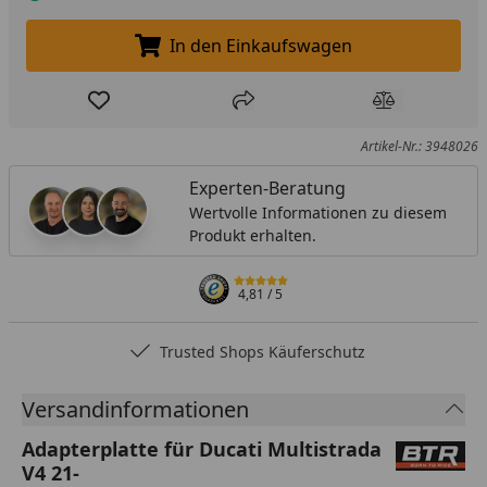
In den Einkaufswagen
In den Einkaufswagen legen
Produkt zur Wunschliste hinzufügen
Teilen
Produkt Ver
Artikel-Nr.: 3948026
Experten-Beratung
Wertvolle Informationen zu diesem
Produkt erhalten.
4,81
/ 5
Trusted Shops Käuferschutz
…
Versandinformationen
Adapterplatte für Ducati Multistrada
V4 21-