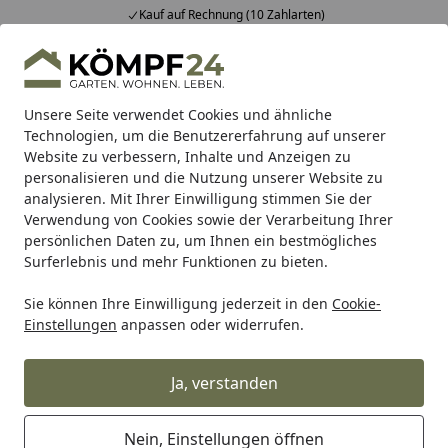
Kauf auf Rechnung (10 Zahlarten)
Alle Produkte
Mein Konto
Wunschl
Eink
Hotline
4,81
/ 5
Suchen
Unsere Seite verwendet Cookies und ähnliche
Technologien, um die Benutzererfahrung auf unserer
Website zu verbessern, Inhalte und Anzeigen zu
BTR Born to Ride
BTR Zentralständer
BTR Adapterplatte
Startseite
personalisieren und die Nutzung unserer Website zu
Adapterplatte für Ducati
analysieren. Mit Ihrer Einwilligung stimmen Sie der
Verwendung von Cookies sowie der Verarbeitung Ihrer
Multistrada V4 21-
persönlichen Daten zu, um Ihnen ein bestmögliches
Surferlebnis und mehr Funktionen zu bieten.
Sie können Ihre Einwilligung jederzeit in den
Cookie-
Einstellungen
anpassen oder widerrufen.
Ja, verstanden
Nein, Einstellungen öffnen