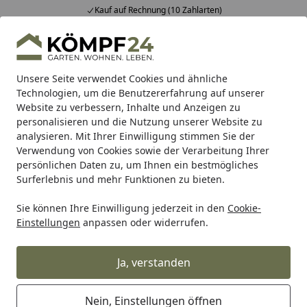
Kauf auf Rechnung (10 Zahlarten)
Alle Produkte
Mein Konto
Wunschl
Eink
Hotline
4,81
/ 5
Suchen
Unsere Seite verwendet Cookies und ähnliche
Technologien, um die Benutzererfahrung auf unserer
Website zu verbessern, Inhalte und Anzeigen zu
BTR Born to Ride
BTR Zentralständer
BTR Adapterplatte
Startseite
personalisieren und die Nutzung unserer Website zu
Adapterplatte für Ducati Monster
analysieren. Mit Ihrer Einwilligung stimmen Sie der
Verwendung von Cookies sowie der Verarbeitung Ihrer
S4RS 06-08
persönlichen Daten zu, um Ihnen ein bestmögliches
Surferlebnis und mehr Funktionen zu bieten.
Sie können Ihre Einwilligung jederzeit in den
Cookie-
Einstellungen
anpassen oder widerrufen.
Ja, verstanden
Nein, Einstellungen öffnen