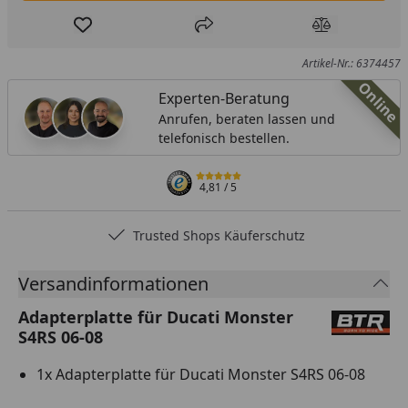
Produkt zur Wunschliste hinzufügen
Teilen
Produkt Ver
Artikel-Nr.: 6374457
Online
Experten-Beratung
Anrufen, beraten lassen und
telefonisch bestellen.
4,81
/ 5
Trusted Shops Käuferschutz
…
Versandinformationen
Adapterplatte für Ducati Monster
S4RS 06-08
1x Adapterplatte für Ducati Monster S4RS 06-08