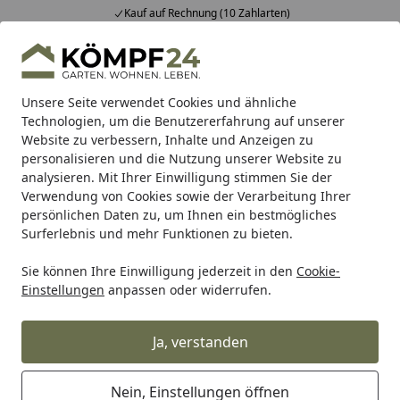
Kauf auf Rechnung (10 Zahlarten)
Alle Produkte
Mein Konto
Wunschl
Eink
Hotline
4,81
/ 5
Suchen
Unsere Seite verwendet Cookies und ähnliche
Technologien, um die Benutzererfahrung auf unserer
Website zu verbessern, Inhalte und Anzeigen zu
BTR Born to Ride
BTR Zentralständer
BTR Adapterplatte
Startseite
personalisieren und die Nutzung unserer Website zu
Adapterplatte für Ducati 748 95-04
analysieren. Mit Ihrer Einwilligung stimmen Sie der
Verwendung von Cookies sowie der Verarbeitung Ihrer
persönlichen Daten zu, um Ihnen ein bestmögliches
Surferlebnis und mehr Funktionen zu bieten.
Sie können Ihre Einwilligung jederzeit in den
Cookie-
Einstellungen
anpassen oder widerrufen.
Ja, verstanden
Nein, Einstellungen öffnen