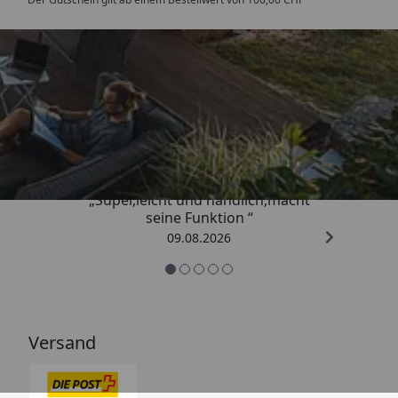
Trusted Shops
4,81
/ 5
„Super,leicht und handlich,macht
seine Funktion “
09.08.2026
Versand