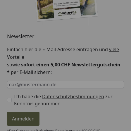
Newsletter
Einfach hier die E-Mail-Adresse eintragen und
viele
Vorteile
sowie
sofort einen 5,00 CHF Newslettergutschein
* per E-Mail sichern:
Keine Eingabe erforderlich
Eingabe erforderlich
E-Mail *
Ich habe die
Datenschutzbestimmungen
zur
Kenntnis genommen
Anmelden
*Der Gutschein gilt ab einem Bestellwert von 100,00 CHF