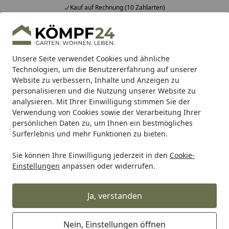
Kauf auf Rechnung (10 Zahlarten)
Alle Produkte
Mein Konto
Wunschl
Eink
Hotline
4,81
/ 5
Suchen
Unsere Seite verwendet Cookies und ähnliche
Technologien, um die Benutzererfahrung auf unserer
Website zu verbessern, Inhalte und Anzeigen zu
ABUS
ABUS Mobile Sicherheit
ABUS Schlösser
ABUS Fa
Startseite
personalisieren und die Nutzung unserer Website zu
ABUS Bügelschloss GRANIT™ Plus
analysieren. Mit Ihrer Einwilligung stimmen Sie der
Verwendung von Cookies sowie der Verarbeitung Ihrer
640
persönlichen Daten zu, um Ihnen ein bestmögliches
Surferlebnis und mehr Funktionen zu bieten.
Sie können Ihre Einwilligung jederzeit in den
Cookie-
Einstellungen
anpassen oder widerrufen.
Ja, verstanden
Nein, Einstellungen öffnen