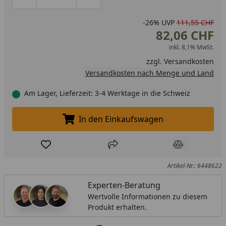
Produktmenge um eins verringern
Produktmenge manuell eingeben
Produktmenge um eins erhöhen
-26%
UVP
111,55 CHF
82,06 CHF
inkl. 8,1% MwSt.
zzgl.
Versandkosten
Versandkosten nach Menge und Land
Am Lager, Lieferzeit: 3-4 Werktage in die Schweiz
In den Einkaufswagen
In den Einkaufswagen legen
Produkt zur Wunschliste hinzufügen
Teilen
Produkt Ver
Artikel-Nr.: 6448622
Experten-Beratung
Wertvolle Informationen zu diesem
Produkt erhalten.