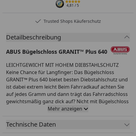
4,81
/ 5
Trusted Shops Käuferschutz
Detailbeschreibung
ABUS Bügelschloss GRANIT™ Plus 640
LEICHTGEWICHT MIT HOHEM DIEBSTAHLSCHUTZ
Keine Chance für Langfinger: Das Bügelschloss
GRANIT™ Plus 640 bietet besten Diebstahlschutz und
ist dabei extrem leicht Beim Fahrradkauf achten Sie
auf jedes Gramm und dann trägt das Fahrradschloss
gewichtsmäßig ganz dick auf? Nicht mit Bügelschloss
GRANIT™ Plus 640! Mit gerade mal 860g ist es Ihr
Mehr anzeigen
leichter Begleiter, auch wenn Ihr Zweirad einmal an
einem Ort mit eher hohem Diebstahlrisiko, wie
Technische Daten
beispielsweise dem Bahnhof, steht. Denn Dank