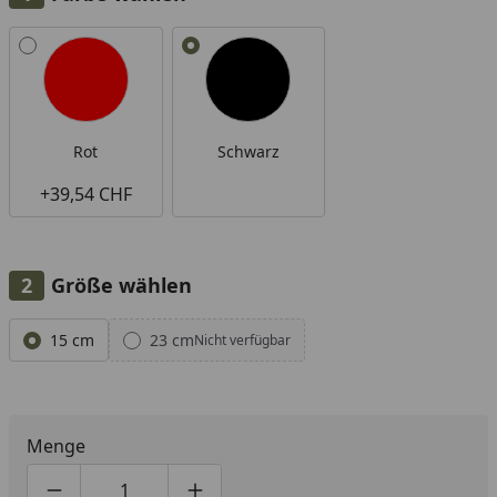
Alle anzeigen (2)
Rot
Schwarz
+39,54 CHF
Größe wählen
Alle anzeigen (2)
15 cm
23 cm
Nicht verfügbar
Menge