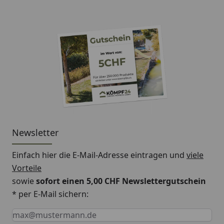
gewichtsoptimierten Speziallegierungen und
Leichtwerkstoffen
ABUS Plus Zylinder inkl. automatischem Verdeck
für hohen Schutz vor Manipulationen, z.B. Picking
Einsatz und Anwendung
Guter Schutz bei hohem Diebstahlrisiko
Empfohlen für die Absicherung hochwertiger
Zweiräder
Newsletter
Leichtes Kurierschloss
Einfach hier die E-Mail-Adresse eintragen und
viele
Vorteile
sowie
sofort einen 5,00 CHF Newslettergutschein
Icon
Beschreibung
* per E-Mail sichern:
Testsiegel Sold Secure Silver -
Keine Eingabe erforderlich
Eingabe erforderlich
E-Mail *
Northants, Großbritannien