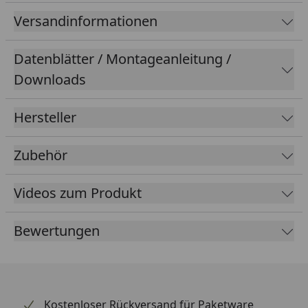
möchte, kann das BORDO™ One 6500A optional mit
Versandinformationen
der Fernbedienung bedienen. In der RC-Variante (RC
= Remote Control) ist diese im Lieferumfang
Datenblätter / Montageanleitung /
enthalten, für die anderen Varianten ist die
Downloads
Fernbedienung separat erhältlich.
Hersteller
Technologie
Zubehör
5,5 mm starke Stäbe, mit extra weicher 2-
Komponenten-Ummantelung
Videos zum Produkt
Einfache Bedienung über die App ABUS One (zuvor
SmartX) – für iOS und Android
Bewertungen
Öffnen und Abschließen des Fahrradschlosses
ohne Schlüssel – Keyless-Funktion basierend auf
bewährter ABUS SmartX™ Bluetooth®-Technologie
Alarmfunktion mit mind. 100 dB für 15 Sekunden,
Kostenloser Rückversand für Paketware