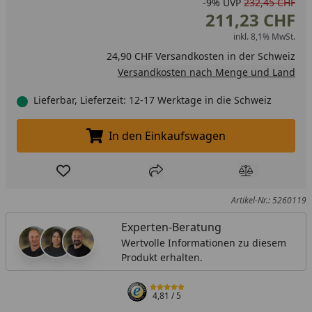
-9%
UVP
232,45 CHF
211,23 CHF
inkl. 8,1% MwSt.
24,90 CHF Versandkosten in der Schweiz
Versandkosten nach Menge und Land
Lieferbar, Lieferzeit: 12-17 Werktage in die Schweiz
In den Einkaufswagen
In den Einkaufswagen legen
Produkt zur Wunschliste hinzufügen
Teilen
Produkt Ver
Artikel-Nr.: 5260119
Experten-Beratung
Wertvolle Informationen zu diesem
Produkt erhalten.
4,81
/ 5