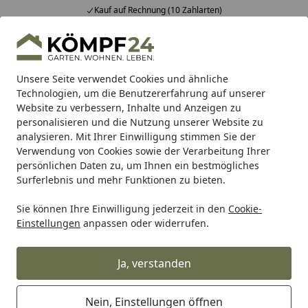
Kauf auf Rechnung (10 Zahlarten)
Alle Produkte
Mein Konto
Wunschl
Eink
Hotline
4,81
/ 5
Suchen
Unsere Seite verwendet Cookies und ähnliche
Technologien, um die Benutzererfahrung auf unserer
Website zu verbessern, Inhalte und Anzeigen zu
ABUS
ABUS Mobile Sicherheit
ABUS Schlösser
ABUS Fa
Startseite
personalisieren und die Nutzung unserer Website zu
ABUS BORDO™ 6500A SmartX™
analysieren. Mit Ihrer Einwilligung stimmen Sie der
Verwendung von Cookies sowie der Verarbeitung Ihrer
persönlichen Daten zu, um Ihnen ein bestmögliches
Surferlebnis und mehr Funktionen zu bieten.
Sie können Ihre Einwilligung jederzeit in den
Cookie-
Einstellungen
anpassen oder widerrufen.
Ja, verstanden
Nein, Einstellungen öffnen