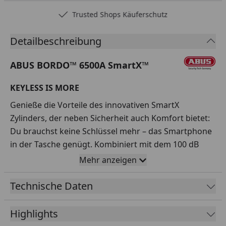
Trusted Shops Käuferschutz
Detailbeschreibung
ABUS BORDO™ 6500A SmartX™
KEYLESS IS MORE
Genieße die Vorteile des innovativen SmartX
Zylinders, der neben Sicherheit auch Komfort bietet:
Du brauchst keine Schlüssel mehr – das Smartphone
in der Tasche genügt. Kombiniert mit dem 100 dB
lauten Alarm bietet dieses Schloss Sicherheit für
Mehr anzeigen
hochwertige Zweiräder, so beispielsweise E-Bikes und
Lastenräder. Dank Anbindung an die ABUS One App
Technische Daten
und bewährter ABUS SmartX™ Bluetooth-Technologie
funktioniert das Fahrradschloss völlig schlüssellos.
Highlights
Wer es etwas weniger smart aber trotzdem bequem