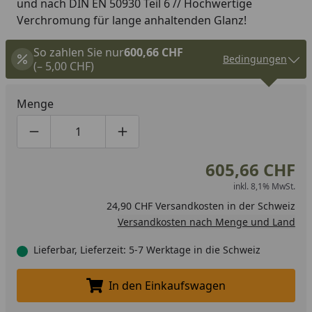
und nach DIN EN 50930 Teil 6 // Hochwertige
Verchromung für lange anhaltenden Glanz!
So zahlen Sie nur
600,66 CHF
Bedingungen
(– 5,00 CHF)
Menge
Produktmenge um eins verringern
Produktmenge manuell eingeben
Produktmenge um eins erhöhen
605,66 CHF
inkl. 8,1% MwSt.
24,90 CHF Versandkosten in der Schweiz
Versandkosten nach Menge und Land
Lieferbar, Lieferzeit: 5-7 Werktage in die Schweiz
In den Einkaufswagen
In den Einkaufswagen legen