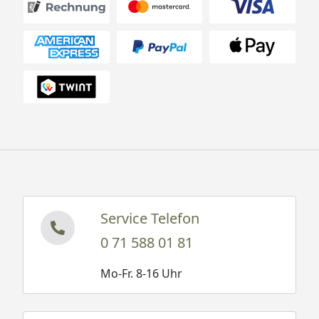
CONNECT READY: Unsere Panzerflex-
Anschlussschläuche sind mit 45 cm nicht nur
überdurschnittlich lang, sondern sie haben 3/8"-
Dichtringe in den Anschlussmuttern. Die
Installation ist damit noch einfacher. Alle
Panzerflex-Anschlussschläuche sind DVGW KTW
A1-zertifiziert. Für konstant sauberes Wasser.
Service Telefon
0 71 588 01 81
Mo-Fr. 8-16 Uhr