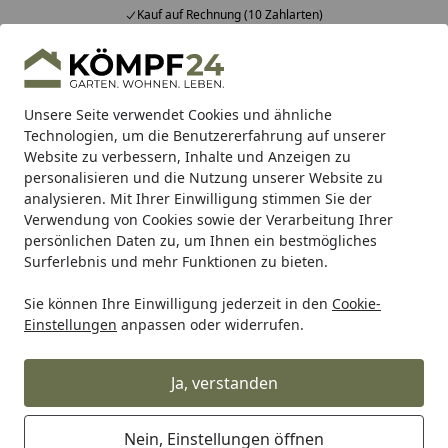
Kauf auf Rechnung (10 Zahlarten)
Alle Produkte
Mein Konto
Wunschl
Eink
Hotline
4,81
/ 5
Suchen
Unsere Seite verwendet Cookies und ähnliche
Technologien, um die Benutzererfahrung auf unserer
Website zu verbessern, Inhalte und Anzeigen zu
Vizio
4-Wege Armatur
4 Wege Wasserhahn Küchenarmatur
Startseite
personalisieren und die Nutzung unserer Website zu
4 Wege Wasserhahn
analysieren. Mit Ihrer Einwilligung stimmen Sie der
Verwendung von Cookies sowie der Verarbeitung Ihrer
Küchenarmatur, FC, mit 360°
persönlichen Daten zu, um Ihnen ein bestmögliches
schwenkbarem Auslauf,
Surferlebnis und mehr Funktionen zu bieten.
abnehmbare 2 strahl Handbrause,
Sie können Ihre Einwilligung jederzeit in den
Cookie-
Verchromt / Blau
Einstellungen
anpassen oder widerrufen.
Ja, verstanden
Nein, Einstellungen öffnen