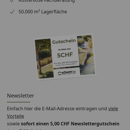
Messing nach Umweltbundesamt UBA Liste und
nach DIN EN 50930 Teil 6.
50.000 m² Lagerfläche
Bohr/Hahnloch der Spüle: 35mm.
Empfohlener Arbeitsdruck: min. 1,5bar - max
4,5bar / Empfohlene Wassertemperatur: min. 5°C -
max 65°C
Hochwertige Verchromung für lange anhaltenden
Glanz!
Extra lange Panzerflex Anschluss-Schläuche: 450 mm
mit 3/8" Mutter und eingesetzter 3/8" Dichtung um
die Installation zu vereinfachen. Die Panzerflex
Anschluss-Schläuche sind DVGW KTW A1 zertifiziert.
Newsletter
Fixierset der Armatur Typ "FIX&LOCK" um diese
bombenfest auf Ihrer Spüle zu montieren. Dank
Einfach hier die E-Mail-Adresse eintragen und
viele
unserer Technik können sie von Hand die Fixier-
Vorteile
Mutter fixieren und anschließend mit einem ganz
sowie
sofort einen 5,00 CHF Newslettergutschein
normalen Kreuzschlitz-Schraubendreher die Armatur